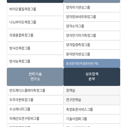
양자자기센싱
그룹
바이오물질측정
그룹
양자정보네트워킹그룹
나노바이오측정
그룹
양자소자그룹
의료융합측정
그룹
양자전기자기
측정그룹
양자질량측정
그룹
방사선측정그룹
원자양자센싱
그룹
방사능측정그룹
중성원자양자컴퓨터
연구팀
전략기술
성과정책
연구소
본부
반도체디스플레이
측정그룹
정책실
우주극한측정
그룹
연구전략실
수소에너지그룹
측정표준서비스
그룹
미래선도
연구장비그룹
기술사업화그룹