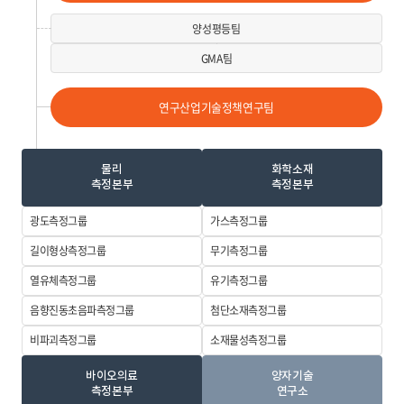
양성평등팀
GMA팀
연구산업기술정책연구팀
물리
화학소재
측정본부
측정본부
광도측정그룹
가스측정그룹
길이형상측정
그룹
무기측정그룹
열유체측정그룹
유기측정그룹
음향진동초음파
측정그룹
첨단소재측정
그룹
비파괴측정그룹
소재물성측정
그룹
바이오의료
양자기술
측정본부
연구소