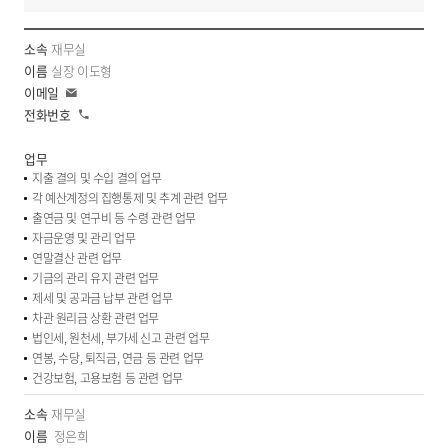
소
재무실
속,
실장 이도형
이
이
름,
메
전
일
담
화
당
업
지출 결의 및 수입 결의 업무
무,
각 예산계정의 집행통제 및 추계 관련 업무
이
출연금 및 연구비 등 수령 관련 업무
메
자금운영 및 관리 업무
연말결산 관련 업무
일,
기금의 관리 유지 관련 업무
전
제세 및 공과금 납부 관련 업무
화
차관 원리금 상환 관련 업무
번
법인세, 원천세, 부가세 신고 관련 업무
호,
연봉, 수당, 퇴직금, 연금 등 관련 업무
업
건강보험, 고용보험 등 관련 업무
무
재무실
정은희