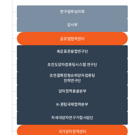
연구업무심의회
감사부
글로벌협력센터
촉감표준융합연구단
초전도양자컴퓨팅시스템 연구단
초연결확장형슈퍼양자컴퓨팅
전략연구단
양자정책총괄본부
K-퀀텀국제협력본부
차세대양자연구거점사업단
국가양자정책센터