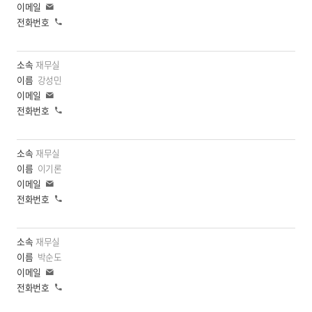
이
메
전
일
화
재무실
강성민
이
메
전
일
화
재무실
이기론
이
메
전
일
화
재무실
박순도
이
메
전
일
화