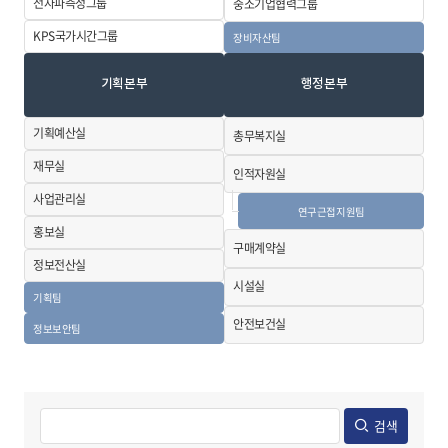
전자파측정그룹
중소기업협력
그룹
KPS국가시간
그룹
장비자산팀
기획본부
행정본부
기획예산실
총무복지실
재무실
인적자원실
사업관리실
연구근접지원팀
홍보실
구매계약실
정보전산실
시설실
기획팀
안전보건실
정보보안팀
검색