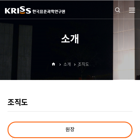
열기
통합
소개
검색
소개
조직도
열기
홈
조직도
원장