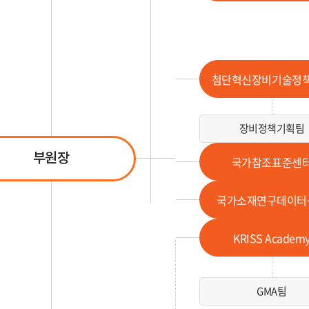
첨단혁신장비기술정
장비정책기획팀
부원장
국가참조표준센
국가소재연구데이터
KRISS Academ
GMA팀