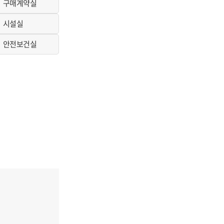
구매계약실
시설실
안전보건실