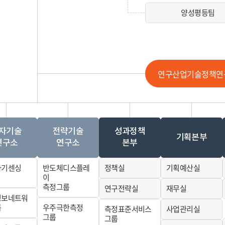
양성평등팀
연구산업기술정책연
자기술
전략기술
성과정책
기획본부
연구소
연구소
본부
자기센싱
반도체디스플레
정책실
기획예산실
이
측정그룹
연구전략실
재무실
정보네트워
룹
우주극한측정
측정표준서비스
사업관리실
그룹
그룹