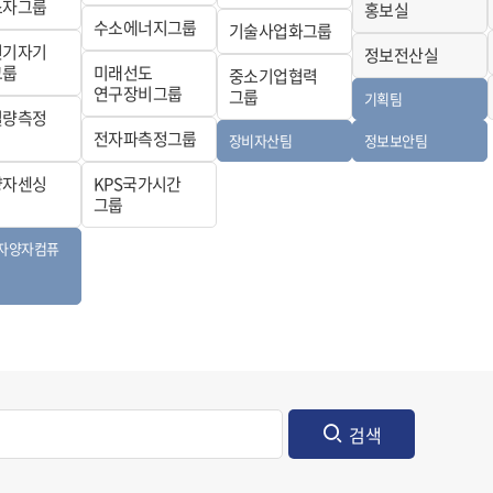
소자그룹
홍보실
수소에너지그룹
기술사업화그룹
전기자기
정보전산실
그룹
미래선도
중소기업협력
연구장비그룹
그룹
기획팀
질량측정
전자파측정그룹
장비자산팀
정보보안팀
양자센싱
KPS국가시간
그룹
자양자컴퓨
검색