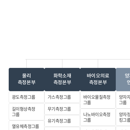
물리
화학소재
바이오의료
양
측정본부
측정본부
측정본부
광도측정그룹
가스측정그룹
바이오물질측정
양자
그룹
그룹
길이형상측정
무기측정그룹
그룹
나노바이오측정
양자
그룹
킹그
유기측정그룹
열유체측정그룹