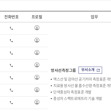
전화번호
프로필
업무
연
전
화
구
진
연
전
화
정
구
보
진
연
전
보
화
정
구
기
보
진
연
전
보
화
정
구
부서소개
방사선측정그룹
기
보
진
연
전
엑스선 및 감마선 공기커마 측정표준 개
보
화
정
구
치료용 방사선 물 흡수선량 측정표준 개
기
보
진
연
전
단색중성자 측정표준 개발
보
화
정
구
중성자 스펙트로메트리 기술 개발
기
보
진
연
전
보
화
정
구