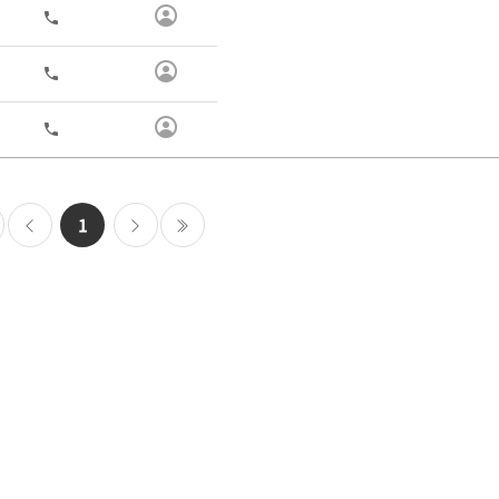
기
보
진
연
전
보
화
정
구
기
보
진
연
전
보
화
정
구
기
보
진
연
전
보
화
정
구
기
보
진
보
정
1
기
보
보
이
다
마지막
기
전
음