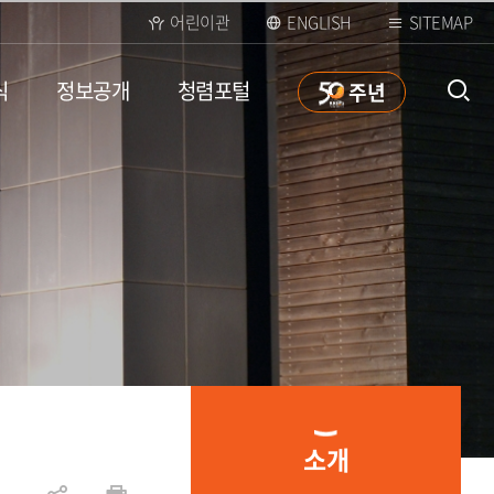
어린이관
ENGLISH
SITEMAP
식
정보공개
청렴포털
50
주년
통합검
색 열
소개