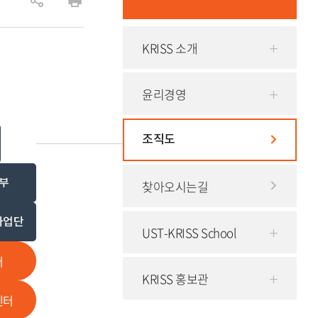
공
인
유
쇄
KRISS 소개
하
기
윤리경영
조직도
부
찾아오시는길
사업단
UST-KRISS School
터
KRISS 홍보관
센터