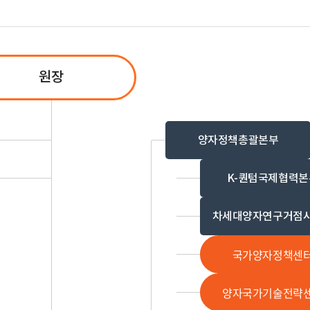
원장
양자정책총괄본부
K-퀀텀국제협력본
차세대양자연구거점
국가양자정책센
양자국가기술전략