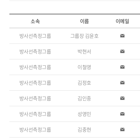
소속
이름
이메일
소
방사선측정그룹
그룹장 김윤호
이
속,
메
일
이
방사선측정그룹
박현서
이
메
름,
일
방사선측정그룹
이철영
담
이
메
당
일
방사선측정그룹
김정호
이
업
메
무,
일
방사선측정그룹
김인중
이
이
메
일
메
방사선측정그룹
성영민
이
일,
메
일
전
방사선측정그룹
김중현
이
메
화
일