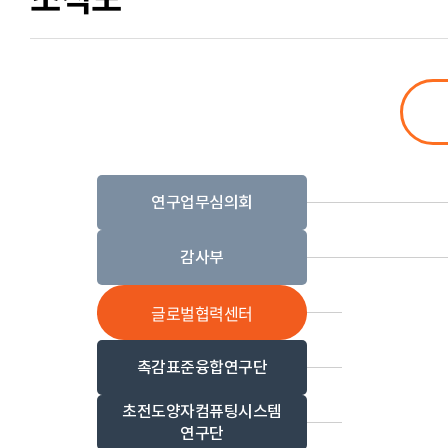
연구업무심의회
감사부
글로벌협력센터
촉감표준융합연구단
초전도양자컴퓨팅시스템
연구단