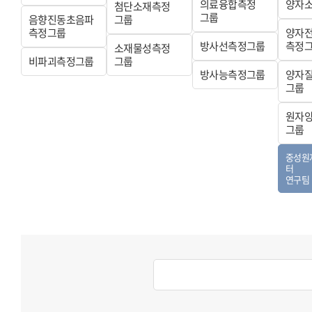
의료융합측정
양자
첨단소재측정
그룹
음향진동초음파
그룹
측정그룹
양자
방사선측정그룹
측정
소재물성측정
비파괴측정그룹
그룹
방사능측정그룹
양자
그룹
원자
그룹
중성원
터
연구팀