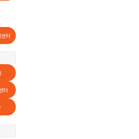
책센터
터
센터
y