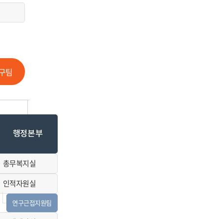
구팀
행정본부
총무복지실
인적자원실
연구근접지원팀