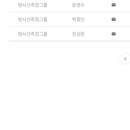
방사선측정그룹
윤영수
번
이
메
호,
일
방사선측정그룹
박종인
이
업
메
일
무
방사선측정그룹
정성문
이
메
일
처음