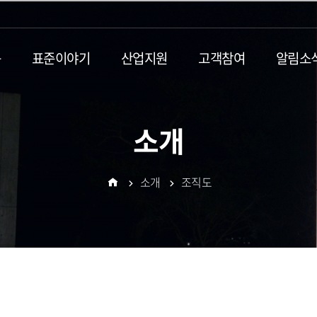
동
표준이야기
산업지원
고객참여
알림소
소개
소개
조직도
홈