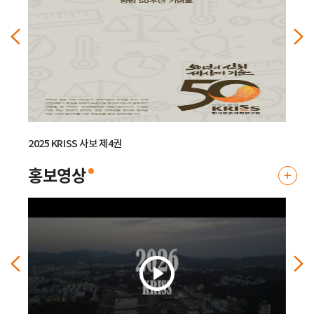
료
더
보
기
표준연, 국산 반도체 공정용 가스 ‘품질평가 체계’ 구축
표준연, 국산 반도체 공정용 가스 ‘품질평가 체계’ 구축 -반도체 고순도 가스 15
종 순도분석기술 및 시험절차 확립, 인증표준물질 6종 개발- ..
2026.08.
06
2025 KRISS 사보 제4권
2025 
홍보영상
홍
보
영
상
더
보
기
표준연, 국내 양자기업 美 현지 진출 돕는다