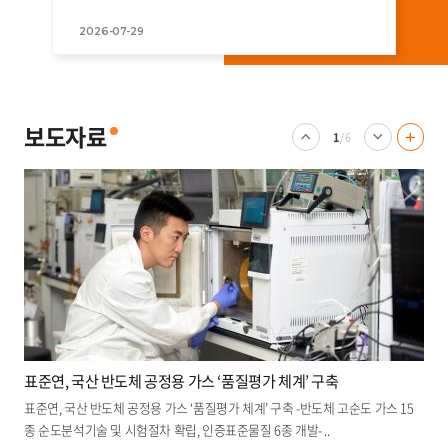
2026-07-29
표준연, 자체 AI 플랫폼 구축을 통한 스마트 연구행정 구현
표준연, 자체 AI 플랫폼 구축을 통한 스마트 연구행정 구현 - 별도 연계 프로그램
없이 내부망 업무시스템을 직접 연결하는 연동 기술 독자 개발 - ..
보도자료
2026.06.
04
1
/ 6
보
이
다
도
전
음
자
배
배
료
너
너
더
보
기
표준연, 국산 반도체 공정용 가스 ‘품질평가 체계’ 구축
표준연, 국산 반도체 공정용 가스 ‘품질평가 체계’ 구축 -반도체 고순도 가스 15
종 순도분석기술 및 시험절차 확립, 인증표준물질 6종 개발- ..