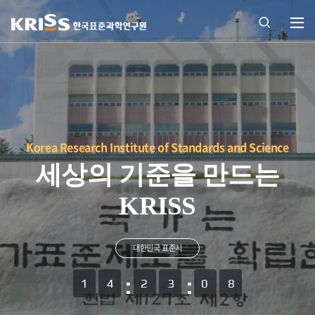
열기
통합
검색
열기
Korea Research Institute of Standards and Science
세상의 기준을 만드는
KRISS
대한민국 표준시
14
23
09