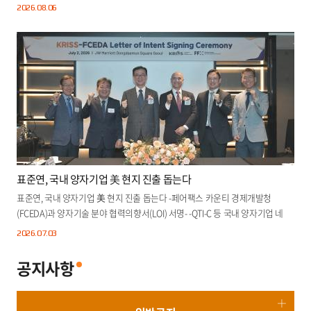
2026.08.
06
표준연, 국내 양자기업 美 현지 진출 돕는다
표준연, 국내 양자기업 美 현지 진출 돕는다 -페어팩스 카운티 경제개발청
(FCEDA)과 양자기술 분야 협력의향서(LOI) 서명- -QTI-C 등 국내 양자기업 네
트..
2026.07.
03
공지사항