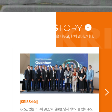
KRISS
TORY
KRISS
소
한국표준과학연구원은 지식을 나누고, 함께 걸어갑니다.
식
더
표준연, 전원만 꽂으면 작동하는 상온 단일광자 광원 개발
보
기
표준연, 전원만 꽂으면 작동하는 상온 단일광자 광원 개발 - 극저온 장치대형 실
험대전문 인력 없이 작동… 19인치 소형 장비로 현장 활용성 높여 ..
2026.06.
18
[KRISS소식]
KRISS, ‘퀀텀코리아 2026’서 글로벌 양자과학기술 협력 주도