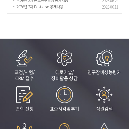
2026년 3차 근로연구학생 공개채용
2026.06.29
표준연, 美 NIST와 손잡고 첨단바이오의약품 측정표준 글로벌 선도
2026년 2차 Post-doc. 공개채용
2026.06.11
나선다
표준연, 美 NIST와 손잡고 첨단바이오의약품 측정표준 글로벌 선도 나선다 - 23
일(화), 제3회 첨단바이오의약품 측정표준 심포지엄 개최 - - NIST-FDA-..
2026.06.
23
교정/시험/
애로기술/
연구장비성능평가
CRM 접수
장비활용 상담
표준연, 전원만 꽂으면 작동하는 상온 단일광자 광원 개발
견학 신청
표준시각맞추기
직원검색
표준연, 전원만 꽂으면 작동하는 상온 단일광자 광원 개발 - 극저온 장치대형 실
험대전문 인력 없이 작동… 19인치 소형 장비로 현장 활용성 높여 ..
2026.06.
18