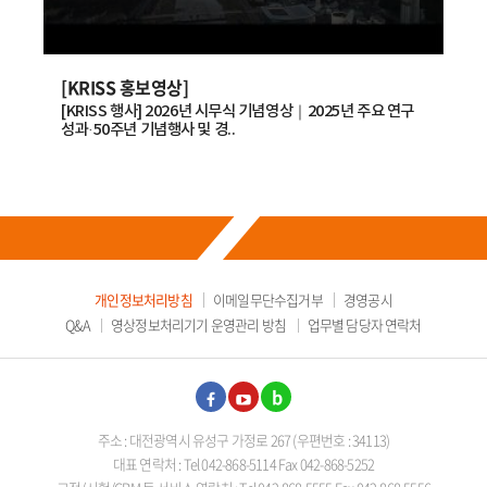
표준연, 국내 양자기업 美 현지 진출 돕는다 -페어팩스 카운티 경제개발청
(FCEDA)과 양자기술 분야 협력의향서(LOI) 서명- -QTI-C 등 국내 양자기업 네
트..
2026.07.
03
[KRISS 홍보영상]
[K
[KRISS 행사] 2026년 시무식 기념영상｜2025년 주요 연구
한국
성과·50주년 기념행사 및 경..
만드
개인정보처리방침
이메일무단수집거부
경영공시
Q&A
영상정보처리기기 운영관리 방침
업무별 담당자 연락처
페이
유튜
블로
주소 : 대전광역시 유성구 가정로 267 (우편번호 : 34113)
스북
브
그
대표 연락처 : Tel 042-868-5114 Fax 042-868-5252