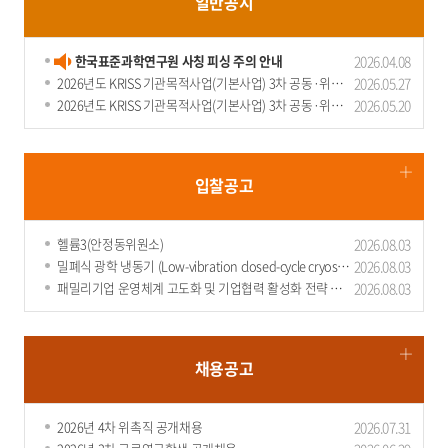
일반
공지
한국표준과학연구원 사칭 피싱 주의 안내
2026.04.08
2026년도 KRISS 기관목적사업(기본사업) 3차 공동·위탁
2026.05.27
연구과제..
2026년도 KRISS 기관목적사업(기본사업) 3차 공동·위탁
2026.05.20
연구과제..
군 병원 MRI·CT, 국가측정표준으로 정량 모니터링한다
군 병원 MRICT, 국가측정표준으로 정량 모니터링한다 - 26일(금), 표준연-의무
입찰
공고
사 ‘군 의료영상 정량적 품질관리 체계 구축’을 위한 MOU 체결 - ..
2026.06.
26
헬륨3(안정동위원소)
2026.08.03
밀폐식 광학 냉동기 (Low-vibration closed-cycle cryostat
2026.08.03
for ..
패밀리기업 운영체계 고도화 및 기업협력 활성화 전략 연구
2026.08.03
용역
채용
공고
2026년 4차 위촉직 공개채용
2026.07.31