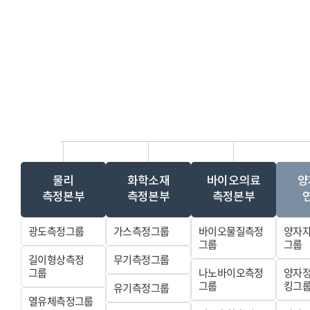
물리
화학소재
바이오의료
양
측정본부
측정본부
측정본부
광도측정그룹
가스측정그룹
바이오물질측정
양자
그룹
그룹
길이형상측정
무기측정그룹
그룹
나노바이오측정
양자
그룹
킹그
유기측정그룹
열유체측정그룹