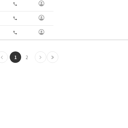
기
연
전
화
구
진
연
전
화
정
구
보
진
연
전
보
화
정
구
기
보
진
보
정
1
2
기
보
보
이
다
마지막
기
전
음