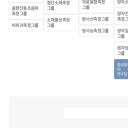
의료융합측정
양자
첨단소재측정
그룹
음향진동초음파
그룹
측정그룹
양자
방사선측정그룹
측정
소재물성측정
비파괴측정그룹
그룹
방사능측정그룹
양자
그룹
원자
그룹
중성원
터
연구팀