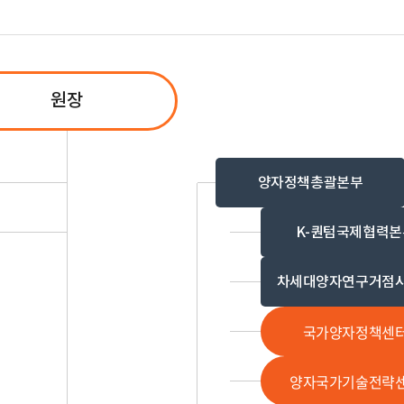
원장
양자정책총괄본부
K-퀀텀국제협력본
차세대양자연구거점
국가양자정책센
양자국가기술전략