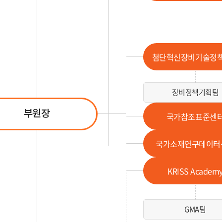
첨단혁신장비기술정
장비정책기획팀
부원장
국가참조표준센
국가소재연구데이터
KRISS Academ
GMA팀