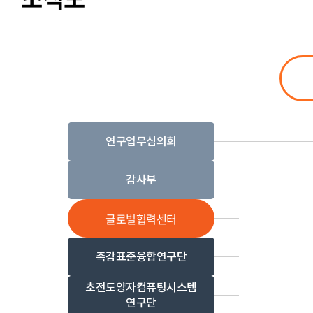
연구업무심의회
감사부
글로벌협력센터
촉감표준융합연구단
초전도양자컴퓨팅시스템
연구단