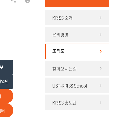
공
인
유
쇄
KRISS 소개
하
기
윤리경영
조직도
부
찾아오시는길
사업단
UST-KRISS School
터
KRISS 홍보관
센터