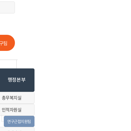
구팀
행정본부
총무복지실
인적자원실
연구근접지원팀