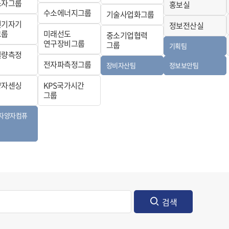
소자그룹
홍보실
수소에너지그룹
기술사업화그룹
전기자기
정보전산실
그룹
미래선도
중소기업협력
연구장비그룹
그룹
기획팀
질량측정
전자파측정그룹
장비자산팀
정보보안팀
양자센싱
KPS국가시간
그룹
자양자컴퓨
검색