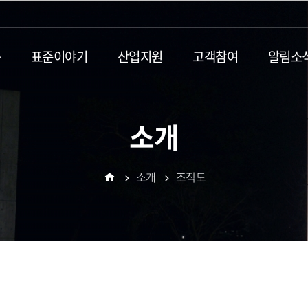
동
표준이야기
산업지원
고객참여
알림소
소개
소개
조직도
홈