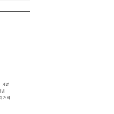
비 개발
개발
야 개척