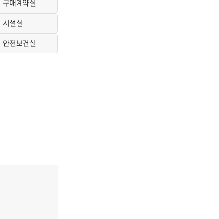
구매계약실
시설실
안전보건실