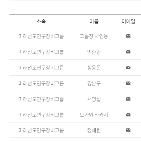
소속
이름
이메일
소
미래선도연구장비그룹
그룹장 박인용
이
속,
메
일
이
미래선도연구장비그룹
박준형
이
메
름,
일
미래선도연구장비그룹
함웅돈
담
이
메
당
일
미래선도연구장비그룹
강남구
이
업
메
무,
일
미래선도연구장비그룹
서영섭
이
이
메
일
메
미래선도연구장비그룹
오가와 타카시
이
일,
메
일
전
미래선도연구장비그룹
정해원
이
메
화
일