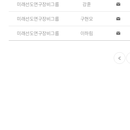
미래선도연구장비그룹
강훈
이
번
메
호,
일
미래선도연구장비그룹
구현모
이
업
메
일
무
미래선도연구장비그룹
이하림
이
메
일
처음