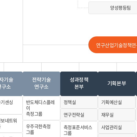
양성평등팀
연구산업기술정책연
자기술
전략기술
성과정책
기획본부
연구소
연구소
본부
자기센싱
반도체디스플레
정책실
기획예산실
이
측정그룹
연구전략실
재무실
정보네트워
룹
우주극한측정
측정표준서비스
사업관리실
그룹
그룹