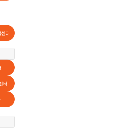
책센터
터
센터
y