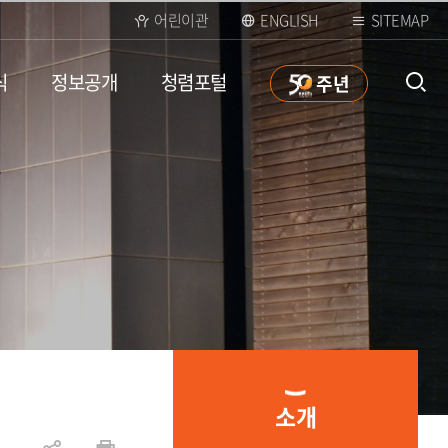
어린이관
ENGLISH
SITEMAP
식
정보공개
청렴포털
50
주년
통합검
색 열
소개