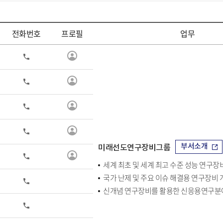
전화번호
프로필
업무
연
전
화
구
진
연
전
화
정
구
보
진
연
전
보
화
정
구
기
보
진
연
전
보
화
정
구
부서소개
미래선도연구장비그룹
기
보
진
연
전
보
세계 최초 및 세계 최고 수준 성능 연구장
화
정
구
기
보
국가 난제 및 주요 이슈 해결용 연구장비 
진
전
보
화
정
신개념 연구장비를 활용한 신응용연구분
기
보
전
보
화