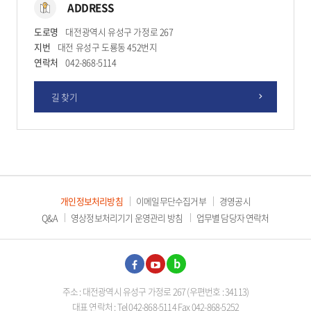
ADDRESS
도로명
대전광역시 유성구 가정로 267
지번
대전 유성구 도룡동 452번지
연락처
042-868-5114
길 찾기
개인정보처리방침
이메일무단수집거부
경영공시
Q&A
영상정보처리기기 운영관리 방침
업무별 담당자 연락처
페이
유튜
블로
주소 : 대전광역시 유성구 가정로 267 (우편번호 : 34113)
스북
브
그
대표 연락처 : Tel 042-868-5114 Fax 042-868-5252