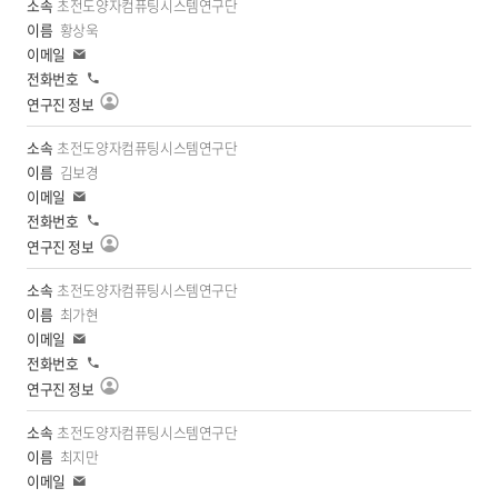
진
초전도양자컴퓨팅시스템연구단
정
황상욱
보
이
보
메
전
일
기
화
연
구
진
초전도양자컴퓨팅시스템연구단
정
김보경
보
이
보
메
전
일
기
화
연
구
진
초전도양자컴퓨팅시스템연구단
정
최가현
보
이
보
메
전
일
기
화
연
구
진
초전도양자컴퓨팅시스템연구단
정
최지만
보
이
보
메