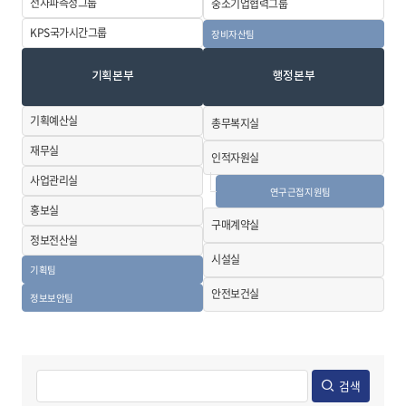
전자파측정그룹
중소기업협력
그룹
KPS국가시간
그룹
장비자산팀
기획본부
행정본부
기획예산실
총무복지실
재무실
인적자원실
사업관리실
연구근접지원팀
홍보실
구매계약실
정보전산실
시설실
기획팀
안전보건실
정보보안팀
검색