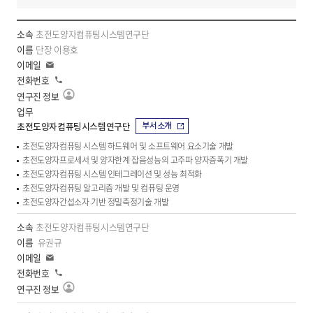
소
초전도양자컴퓨팅시스템연구단
속,
단장 이용호
이
이
름,
메
전
일
담
화
연
당
구
업
진
부서소개
초전도양자컴퓨팅시스템연구단
정
무,
보
초전도양자컴퓨팅 시스템 하드웨어 및 소프트웨어 요소기술 개발
이
보
초전도양자프로세서 및 양자한계 잡음성능의 고주파 양자증폭기 개발
메
기
초전도양자컴퓨팅 시스템 인테그레이션 및 성능 최적화
일,
초전도양자컴퓨팅 알고리즘 개발 및 컴퓨팅 운영
전
초전도양자간섭소자 기반 정밀측정기술 개발
화
초전도양자컴퓨팅시스템연구단
번
유권규
호,
업
이
메
무
전
일
화
연
구