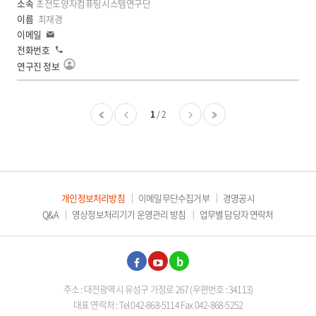
진
초전도양자컴퓨팅시스템연구단
정
최재경
보
이
보
메
전
일
기
화
연
구
진
정
1
2
보
보
처음
이
다
마지막
기
전
음
개인정보처리방침
이메일무단수집거부
경영공시
Q&A
영상정보처리기기 운영관리 방침
업무별 담당자 연락처
페이
유튜
블로
주소 : 대전광역시 유성구 가정로 267 (우편번호 : 34113)
스북
브
그
대표 연락처 : Tel 042-868-5114 Fax 042-868-5252