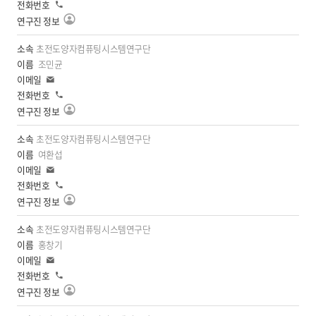
전
일
기
화
연
구
진
초전도양자컴퓨팅시스템연구단
정
조민균
보
이
보
메
전
일
기
화
연
구
진
초전도양자컴퓨팅시스템연구단
정
여환섭
보
이
보
메
전
일
기
화
연
구
진
초전도양자컴퓨팅시스템연구단
정
홍창기
보
이
보
메
전
일
기
화
연
구