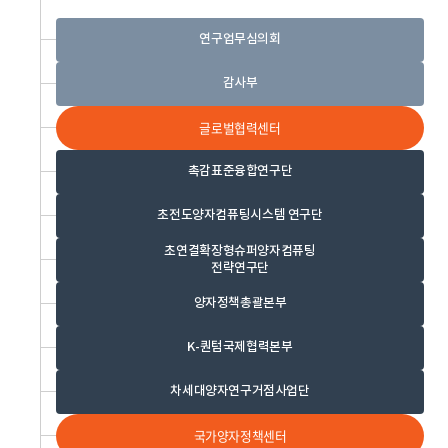
연구업무심의회
감사부
글로벌협력센터
촉감표준융합연구단
초전도양자컴퓨팅시스템 연구단
초연결확장형슈퍼양자컴퓨팅
전략연구단
양자정책총괄본부
K-퀀텀국제협력본부
차세대양자연구거점사업단
국가양자정책센터