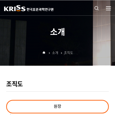
열기
통합
소개
검색
소개
조직도
열기
홈
조직도
원장