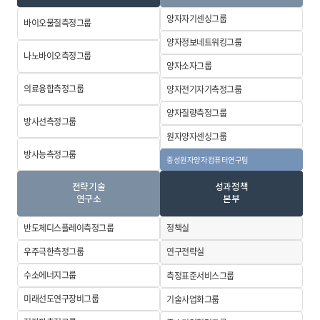
양자자기센싱
그룹
바이오물질측정
그룹
양자정보네트워킹그룹
나노바이오측정
그룹
양자소자그룹
의료융합측정
그룹
양자전기자기
측정그룹
양자질량측정
그룹
방사선측정그룹
원자양자센싱
그룹
방사능측정그룹
중성원자양자컴퓨터
연구팀
전략기술
성과정책
연구소
본부
반도체디스플레이
측정그룹
정책실
우주극한측정
그룹
연구전략실
수소에너지그룹
측정표준서비스
그룹
미래선도
연구장비그룹
기술사업화그룹