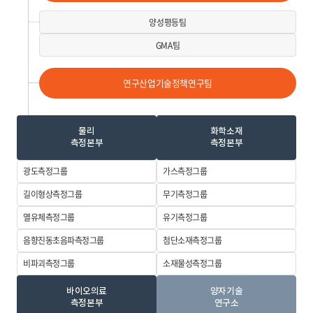
양성평등팀
GMA팀
연구산업기술정책연구팀
물리
화학소재
측정본부
측정본부
광도측정그룹
가스측정그룹
길이형상측정
그룹
무기측정그룹
열유체측정그룹
유기측정그룹
음향진동초음파
측정그룹
첨단소재측정
그룹
비파괴측정그룹
소재물성측정
그룹
바이오의료
양자기술
측정본부
연구소