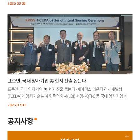
2026.08.
06
표준연, 국내 양자기업 美 현지 진출 돕는다
표준연, 국내 양자기업 美 현지 진출 돕는다 -페어팩스 카운티 경제개발청
(FCEDA)과 양자기술 분야 협력의향서(LOI) 서명- -QTI-C 등 국내 양자기업 네
트..
2026.07.
03
공지사항