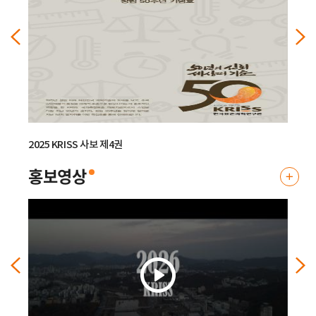
료
더
보
기
표준연, 국산 반도체 공정용 가스 ‘품질평가 체계’ 구축
표준연, 국산 반도체 공정용 가스 ‘품질평가 체계’ 구축 -반도체 고순도 가스 15
종 순도분석기술 및 시험절차 확립, 인증표준물질 6종 개발- ..
2026.08.
06
2025 KRISS 사보 제4권
2025 
홍보영상
홍
보
영
상
더
보
기
표준연, 국내 양자기업 美 현지 진출 돕는다