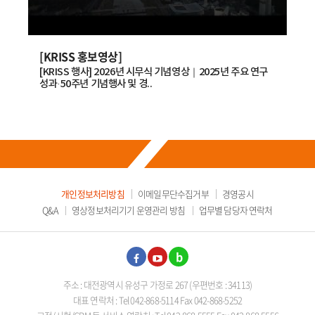
표준연, 국내 양자기업 美 현지 진출 돕는다 -페어팩스 카운티 경제개발청
(FCEDA)과 양자기술 분야 협력의향서(LOI) 서명- -QTI-C 등 국내 양자기업 네
트..
2026.07.
03
[KRISS 홍보영상]
[K
[KRISS 행사] 2026년 시무식 기념영상｜2025년 주요 연구
한국
성과·50주년 기념행사 및 경..
만드
개인정보처리방침
이메일무단수집거부
경영공시
Q&A
영상정보처리기기 운영관리 방침
업무별 담당자 연락처
페이
유튜
블로
주소 : 대전광역시 유성구 가정로 267 (우편번호 : 34113)
스북
브
그
대표 연락처 : Tel 042-868-5114 Fax 042-868-5252