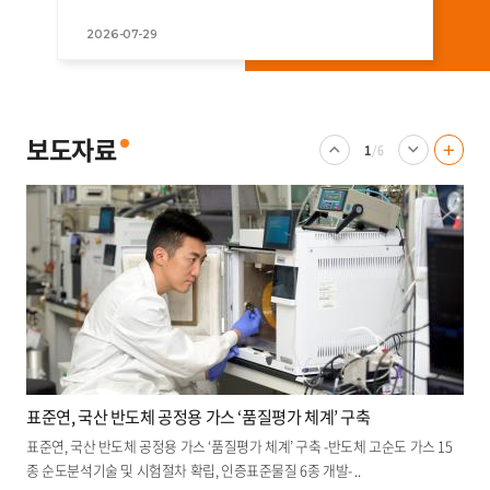
2026-07-29
표준연, 자체 AI 플랫폼 구축을 통한 스마트 연구행정 구현
표준연, 자체 AI 플랫폼 구축을 통한 스마트 연구행정 구현 - 별도 연계 프로그램
없이 내부망 업무시스템을 직접 연결하는 연동 기술 독자 개발 - ..
보도자료
2026.06.
04
1
/ 6
보
이
다
도
전
음
자
배
배
료
너
너
더
보
기
표준연, 국산 반도체 공정용 가스 ‘품질평가 체계’ 구축
표준연, 국산 반도체 공정용 가스 ‘품질평가 체계’ 구축 -반도체 고순도 가스 15
종 순도분석기술 및 시험절차 확립, 인증표준물질 6종 개발- ..