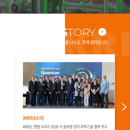
KRISS
TORY
KRISS
소
한국표준과학연구원은 지식을 나누고, 함께 걸어갑니다.
식
더
표준연, 전원만 꽂으면 작동하는 상온 단일광자 광원 개발
보
기
표준연, 전원만 꽂으면 작동하는 상온 단일광자 광원 개발 - 극저온 장치대형 실
험대전문 인력 없이 작동… 19인치 소형 장비로 현장 활용성 높여 ..
2026.06.
18
[KRISS소식]
KRISS, ‘퀀텀코리아 2026’서 글로벌 양자과학기술 협력 주도