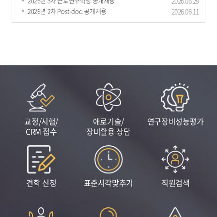
2026년 3차 근로연구학생 공개채용
2026.06.29
표준연, 美 NIST와 손잡고 첨단바이오의약품 측정표준 글로벌 선도
2026년 2차 Post-doc. 공개채용
2026.06.11
나선다
표준연, 美 NIST와 손잡고 첨단바이오의약품 측정표준 글로벌 선도 나선다 - 23
일(화), 제3회 첨단바이오의약품 측정표준 심포지엄 개최 - - NIST-FDA-..
2026.06.
23
교정/시험/
애로기술/
연구장비성능평가
CRM 접수
장비활용 상담
표준연, 전원만 꽂으면 작동하는 상온 단일광자 광원 개발
견학 신청
표준시각맞추기
직원검색
표준연, 전원만 꽂으면 작동하는 상온 단일광자 광원 개발 - 극저온 장치대형 실
험대전문 인력 없이 작동… 19인치 소형 장비로 현장 활용성 높여 ..
2026.06.
18