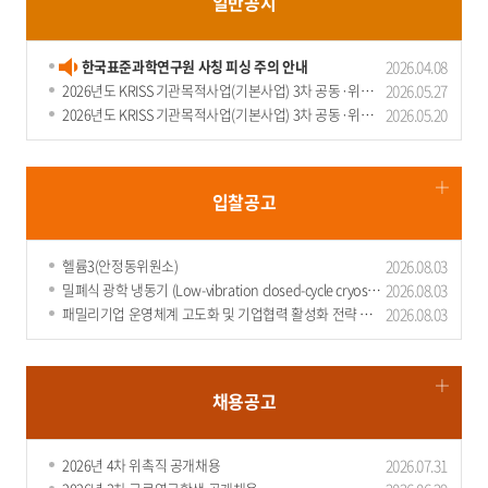
일반
공지
한국표준과학연구원 사칭 피싱 주의 안내
2026.04.08
2026년도 KRISS 기관목적사업(기본사업) 3차 공동·위탁
2026.05.27
연구과제..
2026년도 KRISS 기관목적사업(기본사업) 3차 공동·위탁
2026.05.20
연구과제..
군 병원 MRI·CT, 국가측정표준으로 정량 모니터링한다
군 병원 MRICT, 국가측정표준으로 정량 모니터링한다 - 26일(금), 표준연-의무
입찰
공고
사 ‘군 의료영상 정량적 품질관리 체계 구축’을 위한 MOU 체결 - ..
2026.06.
26
헬륨3(안정동위원소)
2026.08.03
밀폐식 광학 냉동기 (Low-vibration closed-cycle cryostat
2026.08.03
for ..
패밀리기업 운영체계 고도화 및 기업협력 활성화 전략 연구
2026.08.03
용역
채용
공고
2026년 4차 위촉직 공개채용
2026.07.31