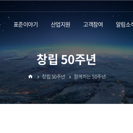
동
표준이야기
산업지원
고객참여
알림소
창립 50주년
창립 50주년
함께하는 50주년
홈