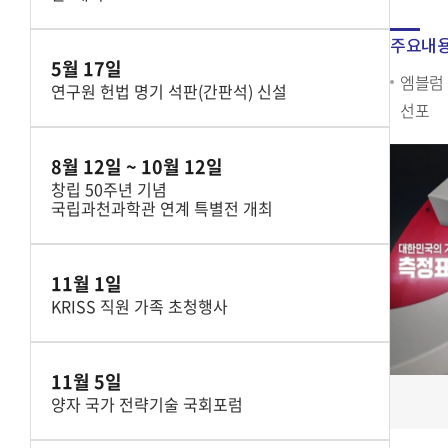
주요내
5월 17일
엠블럼 
연구원 헌법 명기 석판(간판석) 신설
선포
8월 12일 ~ 10월 12일
창립 50주년 기념
국립과천과학관 연계 특별전 개최
11월 1일
KRISS 직원 가족 초청행사
11월 5일
양자 국가 전략기술 국회포럼