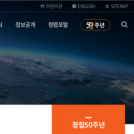
어린이관
ENGLISH
SITEMAP
식
정보공개
청렴포털
50
주년
통합검
색 열
창립50주년