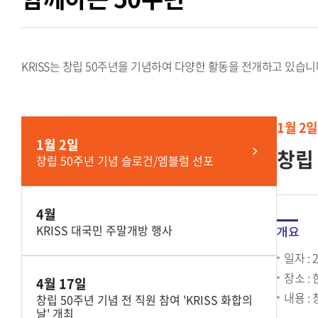
KRISS는 창립 50주년을 기념하여 다양한 활동을 전개하고 있습
1월 2일
1월 2일
창립
창립 50주년 기념 슬로건/엠블럼 선포
4월
KRISS 대국민 주말개방 행사
개요
일자 : 
장소 
4월 17일
내용 :
창립 50주년 기념 전 직원 참여 'KRISS 화합의
날' 개최