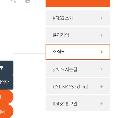
공
인
유
쇄
KRISS 소개
하
기
윤리경영
조직도
부
찾아오시는길
사업단
UST-KRISS School
터
KRISS 홍보관
센터