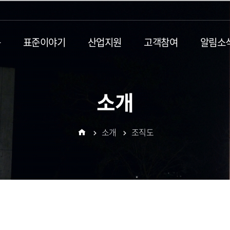
동
표준이야기
산업지원
고객참여
알림소
소개
소개
조직도
홈