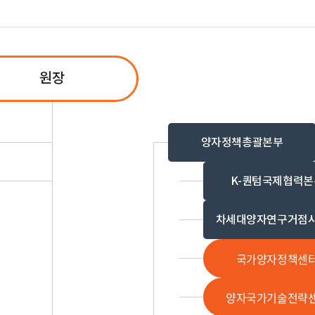
원장
양자정책총괄본부
K-퀀텀국제협력본
차세대양자연구거점
국가양자정책센
양자국가기술전략