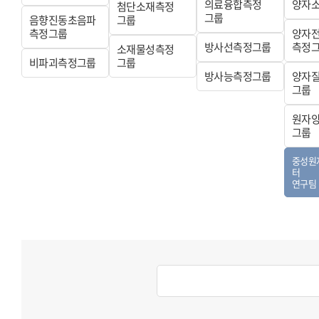
의료융합측정
양자
첨단소재측정
그룹
음향진동초음파
그룹
측정그룹
양자
방사선측정그룹
측정
소재물성측정
비파괴측정그룹
그룹
방사능측정그룹
양자
그룹
원자
그룹
중성원
터
연구팀