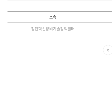
소속
소
첨단혁신장비기술정책센터
속,
이
름,
담
처음
당
업
무,
이
메
일,
전
화