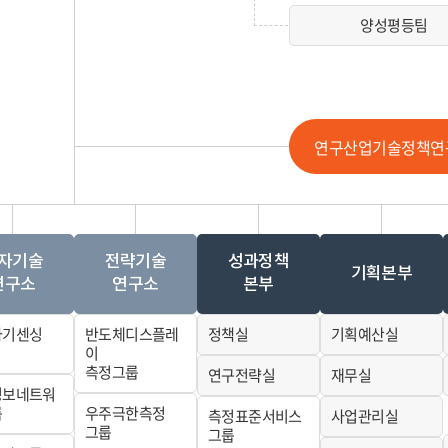
양성평등팀
연구산업기술정책연
자기술
전략기술
성과정책
기획본부
연구소
연구소
본부
자기센싱
반도체디스플레
정책실
기획예산실
이
측정그룹
연구전략실
재무실
정보네트워
룹
우주극한측정
측정표준서비스
사업관리실
그룹
그룹