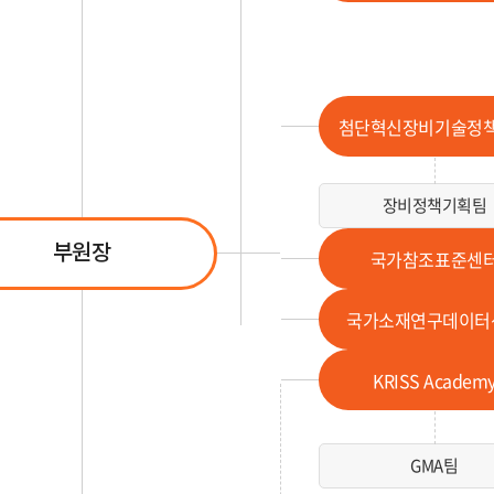
첨단혁신장비기술정
장비정책기획팀
부원장
국가참조표준센
국가소재연구데이터
KRISS Academ
GMA팀