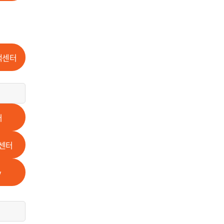
책센터
터
센터
y