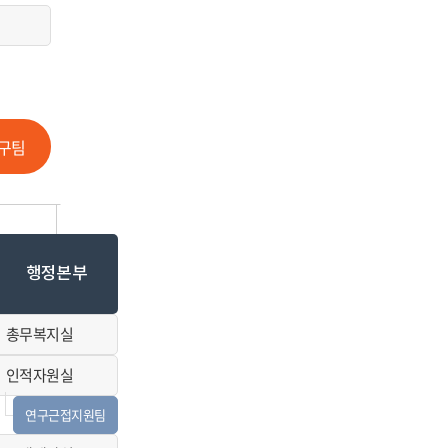
구팀
행정본부
총무복지실
인적자원실
연구근접지원팀