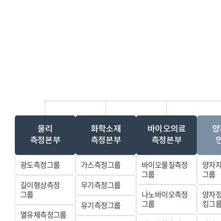
물리
화학소재
바이오의료
양
측정본부
측정본부
측정본부
광도측정그룹
가스측정그룹
바이오물질측정
양자
그룹
그룹
길이형상측정
무기측정그룹
그룹
나노바이오측정
양자
그룹
킹그
유기측정그룹
열유체측정그룹