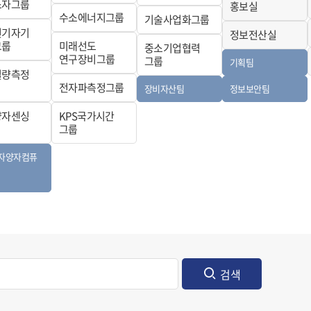
소자그룹
홍보실
수소에너지그룹
기술사업화그룹
전기자기
정보전산실
그룹
미래선도
중소기업협력
연구장비그룹
그룹
기획팀
질량측정
전자파측정그룹
장비자산팀
정보보안팀
양자센싱
KPS국가시간
그룹
자양자컴퓨
검색