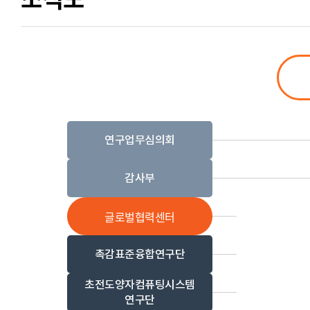
연구업무심의회
감사부
글로벌협력센터
촉감표준융합연구단
초전도양자컴퓨팅시스템
연구단