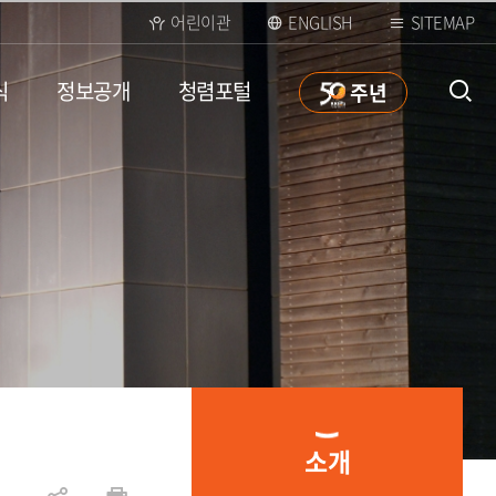
어린이관
ENGLISH
SITEMAP
식
정보공개
청렴포털
50
주년
통합검
색 열
소개