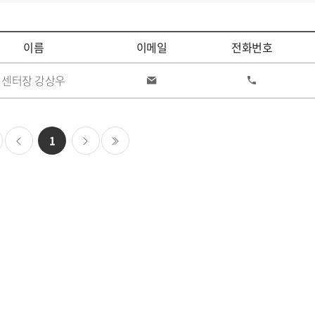
이름
이메일
전화번호
센터장 강상우
이
전
메
화
일
1
이
다
마지막
전
음