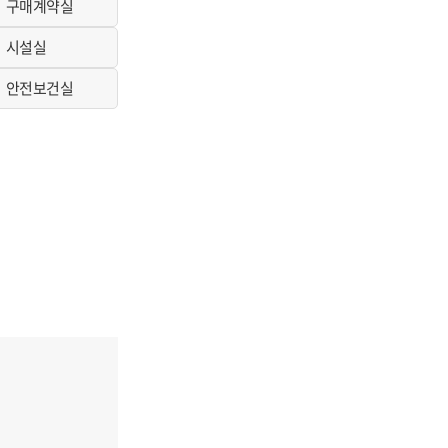
구매계약실
시설실
안전보건실