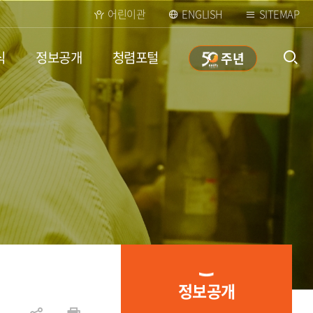
어린이관
ENGLISH
SITEMAP
식
정보공개
청렴포털
50
주년
통합검
색 열
정보공개