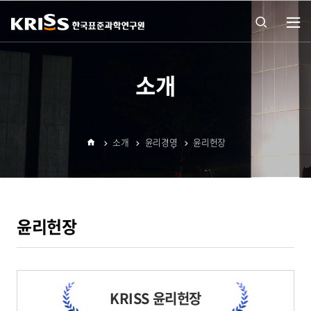
열기
통합
소개
검색
소개
윤리경영
윤리헌장
열기
홈
윤리헌장
KRISS 윤리헌장