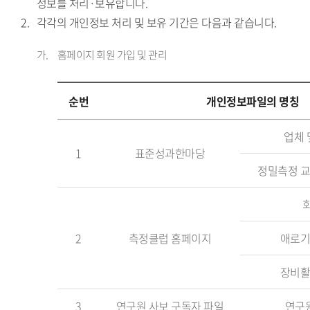
정보를 처리·보유합니다.
각각의 개인정보 처리 및 보유 기간은 다음과 같습니다.
홈페이지 회원 가입 및 관리
순번
개인정보파일의 명칭
순
업체 
번,
1
표준성과한마당
개
정밀측정 교
인
정
보
파
2
측정클럽 홈페이지
애로기
일
장비활
의
명
3
연구원 사보 구독자 파일
연구원
칭,