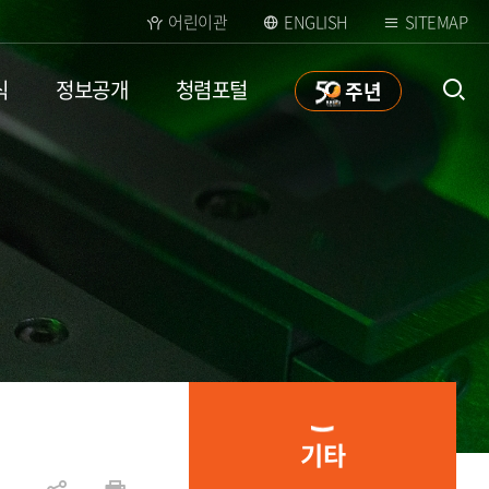
어린이관
ENGLISH
SITEMAP
식
정보공개
청렴포털
50
주년
통합검
색 열