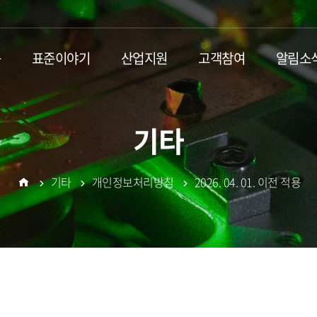
동
표준이야기
산업지원
고객참여
알림소
기타
기타
개인정보처리방침
2026. 04. 01. 이전 적용
홈