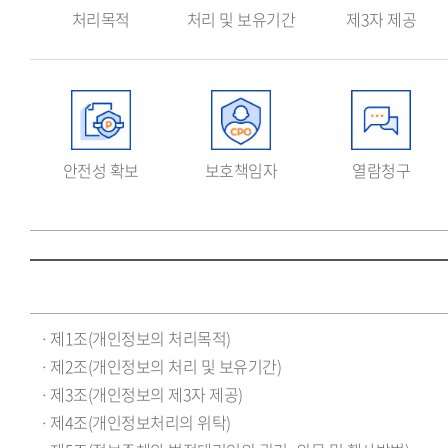
인
처리목적
처리 및 보유기간
제3자 제공
정
보
처
리
표
안전성 확보
보호책임자
열람청구
시
(라
벨
링)
목
제1조(개인정보의 처리목적)
차
제2조(개인정보의 처리 및 보유기간)
제3조(개인정보의 제3자 제공)
제4조(개인정보처리의 위탁)