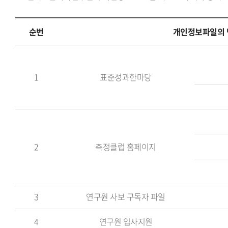
순번
개인정보파일의 
순
번,
1
표준성과한마당
개
인
정
보
파
2
측정클럽 홈페이지
일
의
명
칭,
3
연구원 사보 구독자 파일
처
4
연구원 입사지원
리