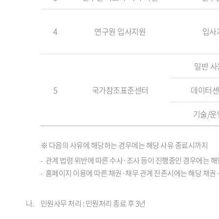
보
유
4
연구원 입사지원
입사
기
간
일반 사
5
국가참조표준센터
데이터센
기술/운
※ 다음의 사유에 해당하는 경우에는 해당 사유 종료시까지
관계 법령 위반에 따른 수사·조사 등이 진행중인 경우에는 
홈페이지 이용에 따른 채권·채무 관계 잔존시에는 해당 채
민원사무 처리 : 민원처리 종료 후 3년