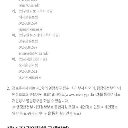
nhs@kriss.re.kr
[연구원 사보 구독자 파일]
배재성 홍보팀
042-868-5594
jspae@kriss.re.kr
[연구원 뉴스레터 구독자 파일]
강수정 홍보팀
042-868-5597
ensenada@kriss.re.kr
[입사지원 신청 파일]
오재승 인사팀
042-868-5511
js.oh@kriss.re.kr
정보주체께서는 제1항의 열람창구 접수·처리부서 이외에, 행정안전부의 ‘개
인정보보호 종합지원 포털’ 웹사이트(
www.privacy.go.kr
)를 통하여서도
개인정보 열람청구를 하실 수 있습니다.
※ 행정안전부 개인정보보호 종합지원 포털 -> 개인정보 민원 -> 개인정보
열람 등 요구(공공아이핀을 통한 실명인증 필요)