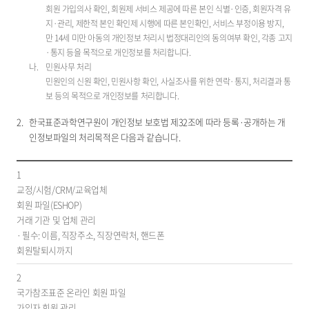
회원 가입의사 확인, 회원제 서비스 제공에 따른 본인 식별·인증, 회원자격 유
지·관리, 제한적 본인 확인제 시행에 따른 본인확인, 서비스 부정이용 방지,
만 14세 미만 아동의 개인정보 처리시 법정대리인의 동의여부 확인, 각종 고지
·통지 등을 목적으로 개인정보를 처리합니다.
민원사무 처리
민원인의 신원 확인, 민원사항 확인, 사실조사를 위한 연락·통지, 처리결과 통
보 등의 목적으로 개인정보를 처리합니다.
한국표준과학연구원이 개인정보 보호법 제32조에 따라 등록·공개하는 개
인정보파일의 처리목적은 다음과 같습니다.
순
1
번,
교정/시험/CRM/교육업체
개
회원 파일(ESHOP)
인
거래 기관 및 업체 관리
정
필수: 이름, 직장주소, 직장연락처, 핸드폰
보
회원탈퇴시까지
파
일
2
의
국가참조표준 온라인 회원 파일
명
가입자 회원 관리