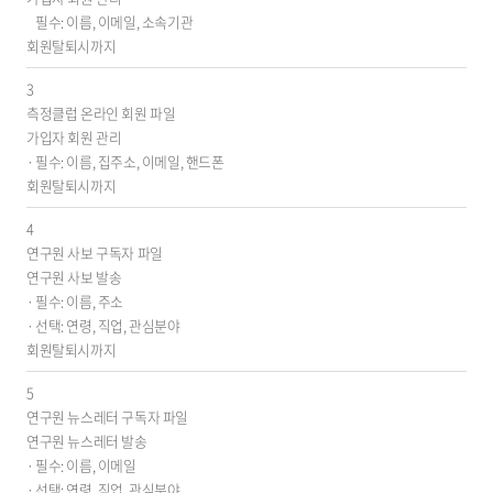
칭,
필수: 이름, 이메일, 소속기관
운
회원탈퇴시까지
영
3
근
측정클럽 온라인 회원 파일
거/
가입자 회원 관리
처
필수: 이름, 집주소, 이메일, 핸드폰
리
회원탈퇴시까지
목
적,
4
개
연구원 사보 구독자 파일
인
연구원 사보 발송
정
필수: 이름, 주소
보
선택: 연령, 직업, 관심분야
파
회원탈퇴시까지
일
에
5
기
연구원 뉴스레터 구독자 파일
록
연구원 뉴스레터 발송
되
필수: 이름, 이메일
는
선택: 연령, 직업, 관심분야