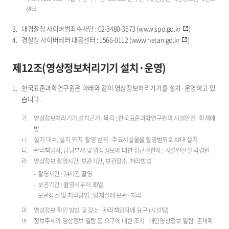
센터
대검찰청 사이버범죄수사단 : 02-3480-3573 (
www.spo.go.kr
)
경찰청 사이버테러 대응센터 : 1566-0112 (
www.netan.go.kr
)
제12조(영상정보처리기기 설치·운영)
한국표준과학연구원은 아래와 같이 영상정보처리기기를 설치·운영하고 있
습니다.
영상정보처리기기 설치근거·목적 : 한국표준과학연구원의 시설안전·화재예
방
설치 대수, 설치 위치, 촬영 범위 : 주요시설물을 촬영범위로 XX대 설치
관리책임자, 담당부서 및 영상정보에 대한 접근권한자 : 시설안전실 박경원
영상정보 촬영시간, 보관기간, 보관장소, 처리방법
촬영시간 : 24시간 촬영
보관기간 : 촬영시부터 30일
보관장소 및 처리방법 : 방재실에 보관·처리
영상정보 확인 방법 및 장소 : 관리책임자에 요구 (시설팀)
정보주체의 영상정보 열람 등 요구에 대한 조치 : 개인영상정보 열람·존재확