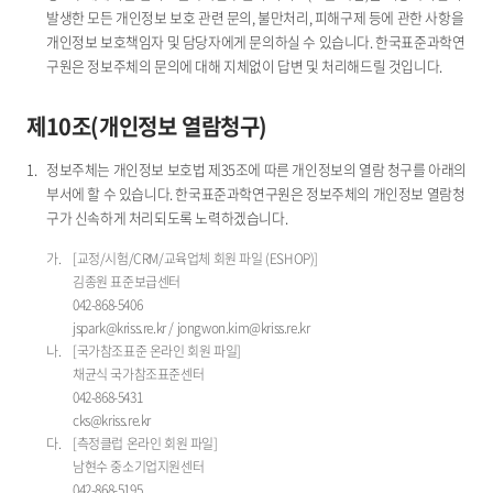
발생한 모든 개인정보 보호 관련 문의, 불만처리, 피해구제 등에 관한 사항을
개인정보 보호책임자 및 담당자에게 문의하실 수 있습니다. 한국표준과학연
구원은 정보주체의 문의에 대해 지체없이 답변 및 처리해드릴 것입니다.
제10조(개인정보 열람청구)
정보주체는 개인정보 보호법 제35조에 따른 개인정보의 열람 청구를 아래의
부서에 할 수 있습니다. 한국표준과학연구원은 정보주체의 개인정보 열람청
구가 신속하게 처리되도록 노력하겠습니다.
[교정/시험/CRM/교육업체 회원 파일 (ESHOP)]
김종원 표준보급센터
042-868-5406
jspark@kriss.re.kr / jongwon.kim@kriss.re.kr
[국가참조표준 온라인 회원 파일]
채균식 국가참조표준센터
042-868-5431
cks@kriss.re.kr
[측정클럽 온라인 회원 파일]
남현수 중소기업지원센터
042-868-5195