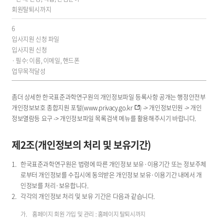
개
회원탈퇴시까지
인
정
6
보
입사지원 신청 파일
의
입사지원 신청
항
필수: 이름, 이메일, 핸드폰
목,
업무목적달성
보
유
좀더 상세한 한국표준과학연구원의 개인정보파일 등록사항 공개는 행정안전부
기
개인정보보호 종합지원 포털(
www.privacy.go.kr
) -> 개인정보민원 -> 개인
간
정보열람등 요구 -> 개인정보파일 목록검색 메뉴를 활용해주시기 바랍니다.
제2조(개인정보의 처리 및 보유기간)
한국표준과학연구원은 법령에 따른 개인정보 보유·이용기간 또는 정보주체
로부터 개인정보를 수집시에 동의받은 개인정보 보유·이용기간 내에서 개
인정보를 처리·보유합니다.
각각의 개인정보 처리 및 보유 기간은 다음과 같습니다.
홈페이지 회원 가입 및 관리 : 홈페이지 탈퇴시까지