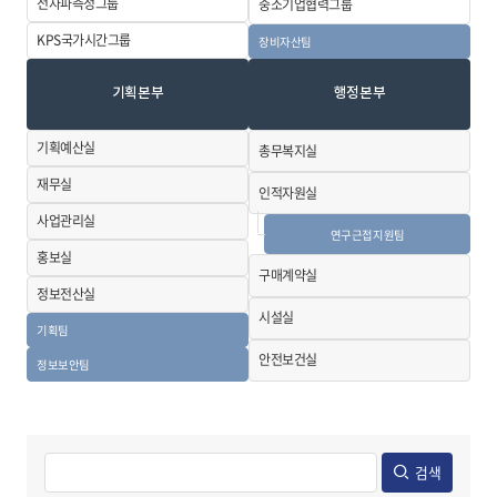
전자파측정그룹
중소기업협력
그룹
KPS국가시간
그룹
장비자산팀
기획본부
행정본부
기획예산실
총무복지실
재무실
인적자원실
사업관리실
연구근접지원팀
홍보실
구매계약실
정보전산실
시설실
기획팀
안전보건실
정보보안팀
검색