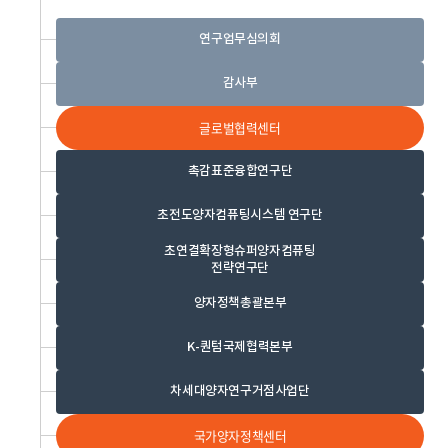
연구업무심의회
감사부
글로벌협력센터
촉감표준융합연구단
초전도양자컴퓨팅시스템 연구단
초연결확장형슈퍼양자컴퓨팅
전략연구단
양자정책총괄본부
K-퀀텀국제협력본부
차세대양자연구거점사업단
국가양자정책센터