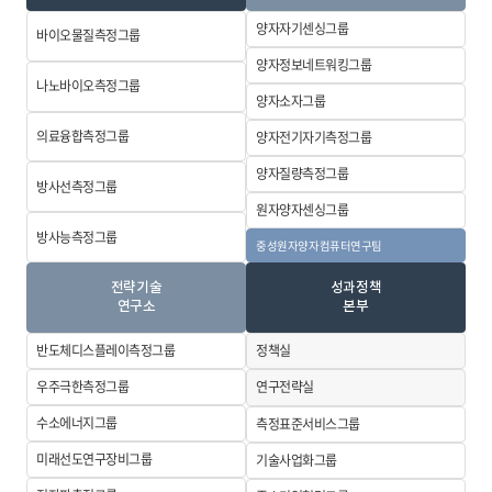
양자자기센싱
그룹
바이오물질측정
그룹
양자정보네트워킹그룹
나노바이오측정
그룹
양자소자그룹
의료융합측정
그룹
양자전기자기
측정그룹
양자질량측정
그룹
방사선측정그룹
원자양자센싱
그룹
방사능측정그룹
중성원자양자컴퓨터
연구팀
전략기술
성과정책
연구소
본부
반도체디스플레이
측정그룹
정책실
우주극한측정
그룹
연구전략실
수소에너지그룹
측정표준서비스
그룹
미래선도
연구장비그룹
기술사업화그룹