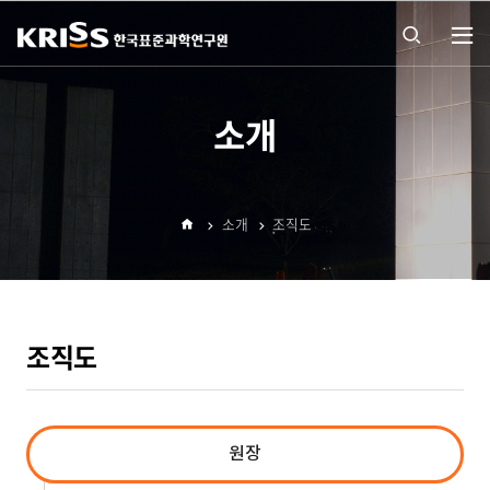
열기
통합
소개
검색
소개
조직도
열기
홈
조직도
원장