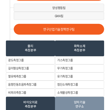
양성평등팀
GMA팀
연구산업기술정책연구팀
물리
화학소재
측정본부
측정본부
광도측정그룹
가스측정그룹
길이형상측정
그룹
무기측정그룹
열유체측정그룹
유기측정그룹
음향진동초음파
측정그룹
첨단소재측정
그룹
비파괴측정그룹
소재물성측정
그룹
바이오의료
양자기술
측정본부
연구소