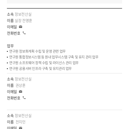
소
정보전산실
속,
실장 전명훈
이
이
름,
메
전
일
담
화
당
업
연구원 정보화계획 수립 및 운영 관련 업무
무,
연구원 통합정보시스템 등 원내 업무시스템 구축 및 유지 관리 업무
이
연구원 소프트웨어 정책 수립 및 라이선스 관리 업무
메
연구원 공용서버 인프라 구축 및 유지관리 업무
일,
정보전산실
전
권상훈
화
이
번
메
전
일
호,
화
업
무
정보전산실
전지민
이