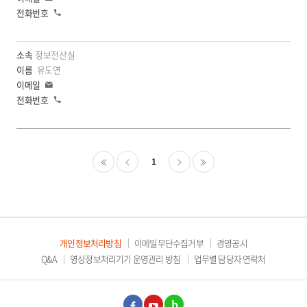
메
전
일
화
정보전산실
유도연
이
메
전
일
화
1
처음
이
다
마지막
전
음
개인정보처리방침
이메일무단수집거부
경영공시
Q&A
영상정보처리기기 운영관리 방침
업무별 담당자 연락처