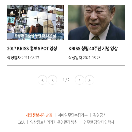
2017 KRISS 홍보 SPOT 영상
KRISS 창립 40주년 기념 영상
작성일자
2021-08-23
작성일자
2021-08-23
KRISS
홍
1
2
보
영
처음
이
다
마지막
상
전
음
개인정보처리방침
이메일무단수집거부
경영공시
Q&A
영상정보처리기기 운영관리 방침
업무별 담당자 연락처