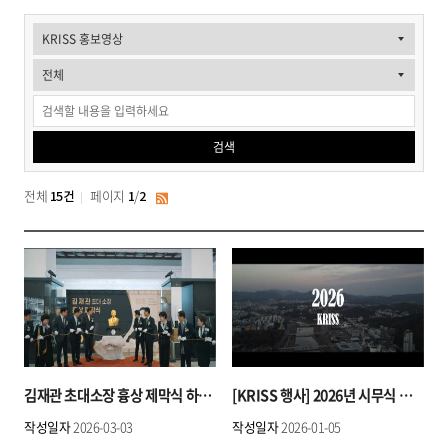
게
시
물
검
검색
색
전체
페이지
/
15건
1
2
RSS
김재관 초대소장 흉상 제막식 하이라이트 영상
[KRISS 행사] 2026년 시무식 기념영상｜2025년 주요 연구성과·50주년 기념행사 및 경영성과
작성일자
2026-03-03
작성일자
2026-01-05