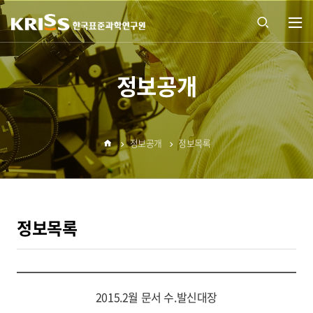
열기
통합
정보공개
검색
정보공개
정보목록
열기
홈
정보목록
2015.2월 문서 수.발신대장