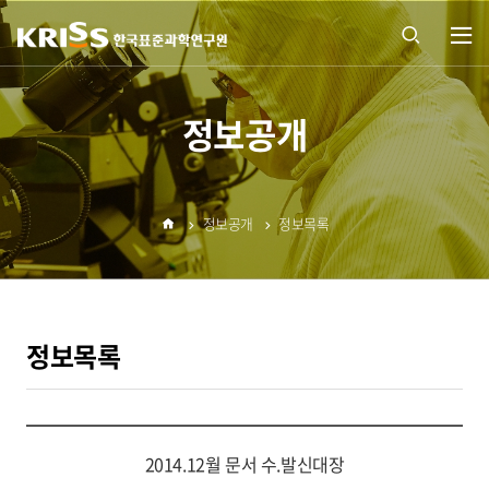
열기
통합
정보공개
검색
정보공개
정보목록
열기
홈
정보목록
2014.12월 문서 수.발신대장