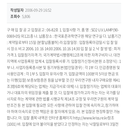
작성일자
2006-09-29 16:52
조회수
5,806
구 매 입 찰 공 고 입찰공고 : 06-82호 1. 입찰사항 가. 품 명 : SO2 U.V.LAMP(90-
0069-05) 외121종 나. 납품장소 : 한국표준과학연구원 해당 연구실 다. 납품기간
: 계약일로부터 15일 (분할납품불허) 라.입찰일정 : 입찰등록마감일시 입 찰 일
시 장소 비고 2006. 10. 16 14:00 2006. 10.16 14:30 입 찰 실 2. 낙 찰 방 법 : 최저
가격 3. 입찰참가자격 가. 국가계약법시행령제12조에 의한 자격구비자 나. 대전
지역에 사업등록된 업체 4. 입찰등록서류 가. 입찰참가신청서(본원 소정양식) : 1
부 나. 사업자등록증사본 및 등기부등본(법인일경우) : 각 1부 다. 인감증명원 및
사용인감계 : 각 1부 5. 입찰자 유의사항 가. 입찰금액의 100분의 5이상 현금 또
는 이행(입찰) 보증보험증권 등을 납부할 것 (단 우리연구원 내자구매요령 제41
조3항6호에 해당되는 업체는 지급각서로 대체) 나. 입찰참가자는 업체의 대표이
거나 대표자의 위임장을 제출 할 것. 다. 입찰에 참가하고자 하는 자는 국가를 당
사자로 하는 계약에 관한 법률 시행규칙 제14조 규정 및 우리연구원의 계약 일
반조건 등 본 입찰에 필요한 모든 사항에 관하여 입찰 전에 숙지하고, 참가하여
야 하며 미숙지로 인한 책임은 응 찰자에게 있음. 라. 본 입찰은 현장투찰만 가능
합니다. 마. 입찰 품목 내역은 인터넷 홈페이지 http://www.kriss.re.kr참조
(1001) 바. 입찰에 있어 불이익을 받았다고 인정하는 자는 낙찰일로부터 3일전