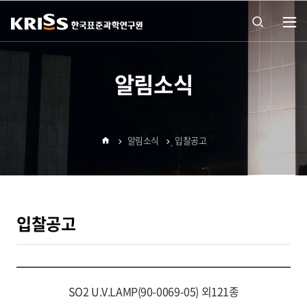
열기
통합
알림소식
검색
알림소식
입찰공고
열기
홈
입찰공고
SO2 U.V.LAMP(90-0069-05) 외121종