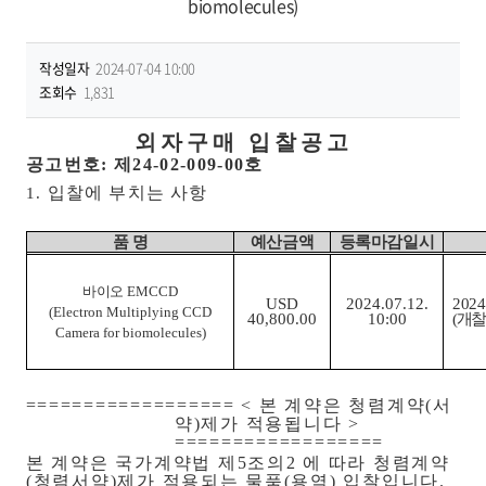
biomolecules)
작성일자
2024-07-04 10:00
조회수
1,831
외자구매 입찰공고
공고번호
:
제
24-02-009-00
호
입찰에 부치는 사항
1.
품 명
예산금액
등록마감일시
바이오
EMCCD
USD
2024.07.12.
2024
(Electron Multiplying CCD
40,800.00
10:00
(
개찰
Camera for biomolecules)
================== <
본 계약은 청렴계약
(
서
약
)
제가 적용됩니다
>
==================
본 계약은 국가계약법 제
5
조의
2
에 따라 청렴계약
(
청렴서약
)
제가 적용되는 물품
(
용역
)
입찰입니다
.