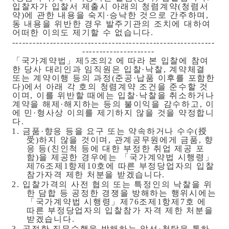
입찰자가 입찰서 제출시 아래의 청렴계약
(
청렴서
약
)
에 관한 내용을 숙지
·
승낙한 것으로 간주하며
,
동 내용을 위반한 경우 발주기관의 조치에 대하여
어떠한 이의도 제기할 수 없습니다
.
-----------------------------------------------------------
---------------------
「
국가계약법
」
제
5
조의
2
에 따라 본 입찰에 참여
한 당사 대리인과 임직원은 입찰
·
낙찰
,
계약체결
또는 계약이행 등의 과정
(
준공
·
납품 이후를 포함한
다
)
에서 아래 각 호의 청렴계약 조건을 준수할 것
이며
,
이를 위반할 때에는 입찰
·
낙찰을 취소하거나
계약을 해제
·
해지하는 등의 불이익을 감수하고
,
이
에 민
·
형사상 이의를 제기하지 않을 것을 약정합니
다
.
1.
금품
·
향응 등을 요구 또는 약속하거나 수수
(
授
受
)
하지 않을 것이며
,
관계공무원에게 금품
,
향
응 등
(
친인척 등에 대한 부정한 취업 제공 포
함
)
을 제공한 경우에는
「
국가계약법 시행령
」
제
76
조제
1
항제
10
호에 따른 부정당업자의 입찰
참가자격 제한 처분을 받겠습니다
.
2.
입찰가격의 사전 협의 또는 특정인의 낙찰을 위
한 담합 등 공정한 경쟁을 방해하는 행위시에는
「
국가계약법 시행령
」
제
76
조제
1
항제
7
호 에
따른 부정당업자의 입찰참가 자격 제한 처분을
받겠습니다
.
3.
공정한 직무수행을 방해하는 알선
·
청탁을 통하