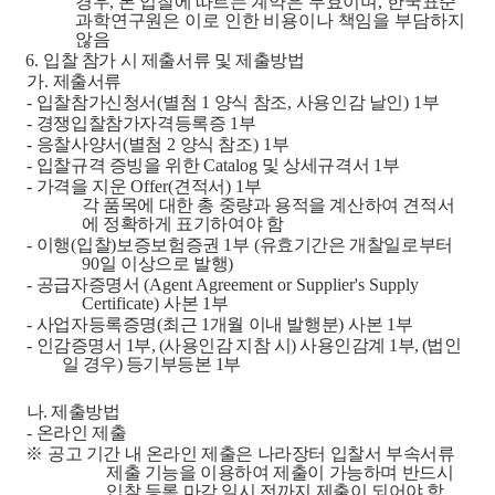
경우
,
본 입찰에 따르는
계약은 무효이며
,
한국표준
과학연구원은 이로 인한 비용이나 책임을 부담하지
않음
6.
입찰 참가 시 제출서류 및 제출방법
가
.
제출서류
-
입찰참가신청서
(
별첨
1
양식 참조
,
사용인감 날인
) 1
부
-
경쟁입찰참가자격등록증
1
부
-
응찰사양서
(
별첨
2
양식 참조
) 1
부
-
입찰규격 증빙을 위한
Catalog
및 상세규격서
1
부
-
가격을 지운
Offer(
견적서
) 1
부
각 품목에 대한 총 중량과 용적을 계산하여 견적서
에 정확하게 표기하여야 함
-
이행
(
입찰
)
보증보험증권
1
부
(
유효기간은 개찰일로부터
90
일 이상으로 발행
)
-
공급자증명서
(Agent Agreement or Supplier's Supply
Certificate)
사본
1
부
-
사업자등록증명
(
최근
1
개월 이내 발행분
)
사본
1
부
-
인감증명서
1
부
, (
사용인감 지참 시
)
사용인감계
1
부
, (
법인
일 경우
)
등기부등본
1
부
나
.
제출방법
-
온라인 제출
※
공고 기간 내 온라인 제출은 나라장터 입찰서 부속서류
제출 기능을 이용하여 제출이 가능하며 반드시
입찰 등록 마감 일시 전까지 제출이 되어야 함