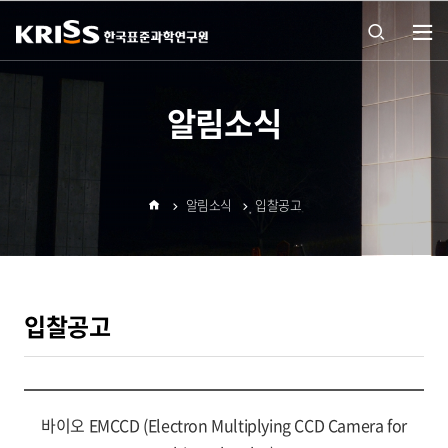
열기
통합
알림소식
검색
알림소식
입찰공고
열기
홈
입찰공고
바이오 EMCCD (Electron Multiplying CCD Camera for