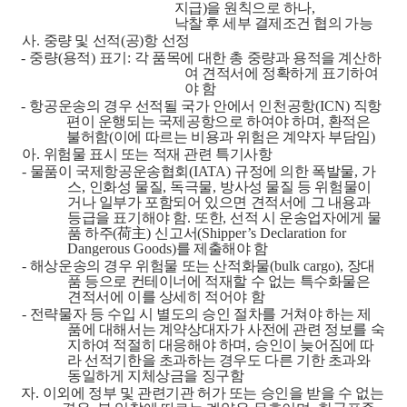
지급
)
을 원칙으로 하나
,
낙찰 후 세부 결제조건 협의 가능
사
.
중량 및 선적
(
공
)
항 선정
-
중량
(
용적
)
표기
:
각 품목에 대한 총 중량과 용적을 계산하
여 견적서에 정확하게 표기하여
야 함
-
항공운송의 경우 선적될 국가 안에서 인천공항
(ICN)
직항
편이 운행되는 국제공항으로 하여야 하며
,
환적은
불허함
(
이에 따르는 비용과 위험은 계약자 부담임
)
아
.
위험물 표시 또는 적재 관련 특기사항
-
물품이 국제항공운송협회
(IATA)
규정에 의한 폭발물
,
가
스
,
인화성 물질
,
독극물
,
방사성 물질 등 위험물이
거나 일부가 포함되어 있으면 견적서에 그 내용과
등급을 표기해야 함
.
또한
,
선적 시 운송업자에게 물
품 하주
(
荷主
)
신고서
(Shipper’s Declaration for
Dangerous Goods)
를 제출해야 함
-
해상운송의 경우 위험물 또는 산적화물
(bulk cargo),
장대
품 등으로 컨테이너에 적재할 수 없는 특수화물은
견적서에 이를 상세히 적어야 함
-
전략물자 등 수입 시 별도의 승인 절차를 거쳐야 하는 제
품에 대해서는 계약상대자가 사전에 관련 정보를 숙
지하여 적절히 대응해야 하며
,
승인이 늦어짐에 따
라 선적기한을 초과하는 경우도 다른 기한 초과와
동일하게 지체상금을 징구함
자
.
이외에 정부 및 관련기관 허가 또는 승인을 받을 수 없는