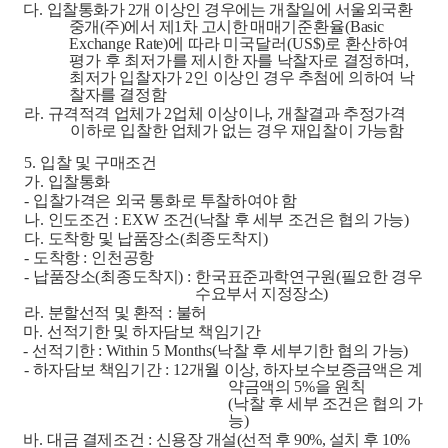
다
.
입찰통화가
2
개 이상인 경우에는 개찰일에 서울외국환
중개
(
주
)
에서 제
1
차 고시한 매매
기준환율
(Basic
Exchange Rate)
에 따라 미국달러
(US$)
로 환산하여
평가 후 최저가를
제시한 자를 낙찰자로 결정하며
,
최저가 입찰자가
2
인 이상인 경우 추첨에 의하여 낙
찰자를 결정함
라
.
규격적격 업체가
2
업체 이상이나
,
개찰결과 추정가격
이하로 입찰한 업체가 없는 경우 재입찰이 가능함
5.
입찰 및 구매조건
가
.
입찰통화
-
입찰가격은 외국 통화로 투찰하여야 함
나
.
인도조건
: EXW
조건
(
낙찰 후 세부 조건은 협의 가능
)
다
.
도착항 및 납품장소
(
최종도착지
)
-
도착항
:
인천공항
-
납품장소
(
최종도착지
) :
한국표준과학연구원
(
필요한 경우
수요부서 지정장소
)
라
.
분할선적 및 환적
:
불허
마
.
선적기한 및 하자담보 책임기간
-
선적기한
: Within 5 Months(
낙찰 후 세부기한 협의 가능
)
-
하자담보 책임기간
: 12
개월 이상
,
하자보수보증금액은 계
약금액의
5
%
을 원칙
(
낙찰 후 세부 조건은 협의 가
능
)
바
.
대금 결제조건
:
신용장 개설
(
선적 후
90%,
설치 후
10%