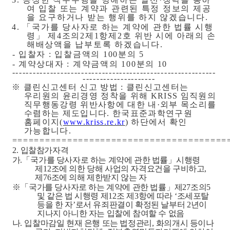
여 입찰 또는 계약과 관련된 특정 정보의 제공
을 요구하거나 받는 행위를 하지 않겠습니다
.
4.
「
국가를 당사자로 하는 계약에 관한 법률 시행
령
」
제
4
조의
2
제
1
항제
2
호 위반 시에 아래의 손
해배상액을 납부토록 하겠습니다
.
-
입찰자
:
입찰금액의
100
분의
5
-
계약상대자
:
계약금액의
100
분의
10
-----------------------------------------------------------
---------------------
※
클린신고센터 신고 방법
:
클린신고센터는
우리원의 윤리경영 정착을 위해
KRISS
임직원의
직무행동강령 위반사항에 대한 내
·
외부 목소리를
수렴하는 제도입니다
.
한국표준과학연구원
홈페이지
(
www.kriss.re.kr
)
하단에서 확인
가능합니다
.
=======================================
2.
입찰참가자격
가
.
「
국가를 당사자로 하는 계약에 관한 법률
」
시행령
제
12
조에 의한 당해 사업의 자격요건을 구비하고
,
제
76
조에 의해 제한받지 않는 자
※「
국가를 당사자로 하는 계약에 관한 법률
」
제
27
조의
5
및 같은 법 시행령 제
12
조 제
3
항에 따라
‘
조세포탈
등을 한 자
’
로서 유죄판결이 확정된 날부터
2
년이
지나지 아니한 자는 입찰에 참여할 수 없음
나
.
입찰마감일 현재 은행 또는 법정관리
,
화의개시 등이나