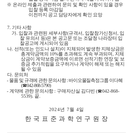
※
온라인 제출과 관련하여 문의 및 확인 사항이 있을 경우
입찰 등록 마감일
이전까지 공고 담당자에게 확인 요망
7.
기타 사항
가
.
입찰과 관련된 세부사항
(
규격서
,
입찰참가신청서
,
입
찰 유의서 등
)
은 본 공고문 또는 조달청 나라장터 입
찰공고에 게시되어 있음
나
.
선적
(
또는 인도나 설치
)
이 지체되어 발생한 지체상금은
총계약금액의
10%
를 초과해도 계속 부과되며
,
지체
상금이 계약보증금액에 이르면 선적기한 연장 및 보
증금 추가적립을 요구하거나 계약이 해제 또는 해지
될 수 있음
다
.
문의처
-
물품 및 규격에 관한 문의사항
:
바이오물질측정그룹 이다혜
(
☎
042-868-5790)
-
계약에 관한 문의사항
:
구매자산실 김다빈
(
☎
042-868-
5539).
끝
.
2024
년
7
월
4
일
한 국 표 준 과 학 연 구 원 장