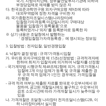
국가
,
지방자치단체
,
정부출연
및
투자기관에 의하여
부정당업체로 제제를 받지 않은 자
다
.
한국표준과학연구원 외자구매요령 제
9
조에 따라
대외무역법에 정한 자격을 구비한 자
라
.
국가종합전자조달시스템
(
나라장터
)
에
입찰참가자격등록 마감일시까지 구매대상
물품을
‘
입찰참가 등록물품
’
으로
등록하였거나
‘
외자
’
를 등록분야로 등록한 자
※
상기 내용은 조달청에서 발행하는
「
경쟁입찰참가자격등록증
」
에 명시되는 정보임
3.
입찰방법
:
전자입찰
,
일반경쟁입찰
4.
낙찰자 결정 방법
:
규격
?
가격동시입찰
가
.
우리원 외자구매요령 제
15
조
(
선정방법
:
규격적격자에
한하여 최저가 입찰자
)
에 의거하여 낙찰자를 선정함
-
국가계약법 시행규칙 제
48
조제
2
항에 의거
,
규격가격동시
입찰에
2
개 이상 업체가
등록 및 규격을 제출한 경
우 규격 적격 업체가
1
인인 경우에도 가격입찰을
진행함
-
규격 적격 여부는 제출된 자료를 토대로 수요부서에서 판
정하며
,
공고된 개찰일시에도
불구하고 수요부서의
검토 소요시간에 따라 가격개찰 일시가 늦추어질 수
있음
나
.
가격개찰은 조달청 나라장터 전자조달시스템
(G2B,
이
하 나라장터
)
에서 실시함