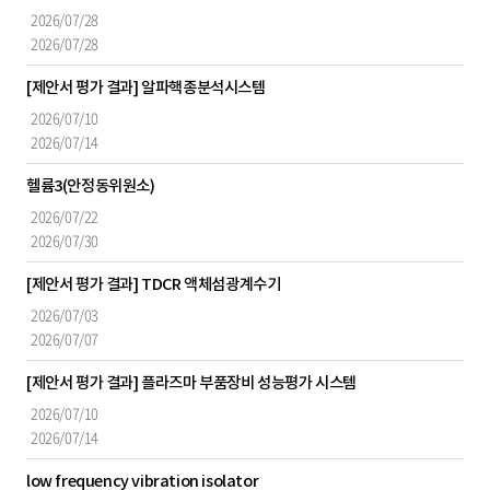
일,
2026/07/28
입
2026/07/28
찰
일
[제안서 평가 결과] 알파핵종분석시스템
로
2026/07/10
구
2026/07/14
성
헬륨3(안정동위원소)
2026/07/22
2026/07/30
[제안서 평가 결과] TDCR 액체섬광계수기
2026/07/03
2026/07/07
[제안서 평가 결과] 플라즈마 부품장비 성능평가 시스템
2026/07/10
2026/07/14
low frequency vibration isolator