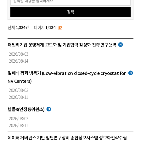
공
검색
고
검
전체
페이지
/
1,334건
1
134
RSS
색
입
새
패밀리기업 운영체계 고도화 및 기업협력 활성화 전략 연구용역
찰
글
2026/08/03
공
2026/08/14
고
목
새
밀폐식 광학 냉동기 (Low-vibration closed-cycle cryostat for
록
글
NV Centers)
-
2026/08/03
공
2026/08/11
고
번
새
헬륨3(안정동위원소)
호,
글
제
2026/08/03
목,
2026/08/11
공
데이터 거버넌스 기반 첨단연구장비 종합정보시스템 정보화전략수립
고