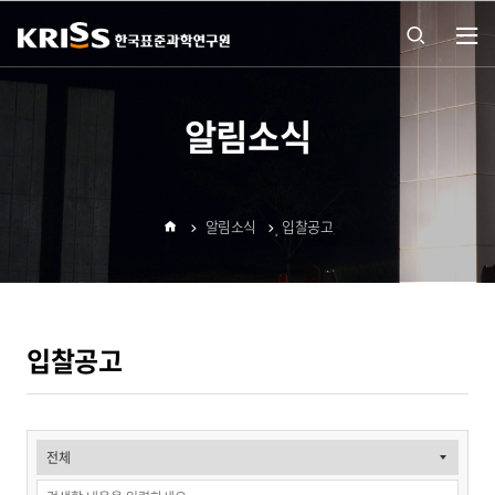
열기
통합
알림소식
검색
알림소식
입찰공고
열기
홈
입찰공고
입
찰