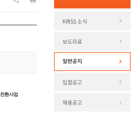
공
인
유
쇄
KRISS 소식
하
기
보도자료
일반공지
입찰공고
자전환사업
채용공고