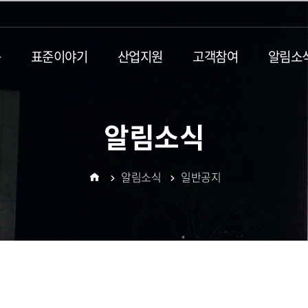
동
표준이야기
산업지원
고객참여
알림소
알림소식
알림소식
일반공지
홈