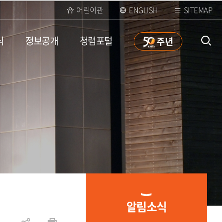
어린이관
ENGLISH
SITEMAP
식
정보공개
청렴포털
50
주년
통합검
색 열
알림소식