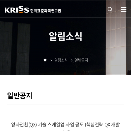
열기
통합
알림소식
검색
알림소식
일반공지
열기
홈
일반공지
양자전환(QX) 기술 스케일업 사업 공모 (핵심전략 QX 개발