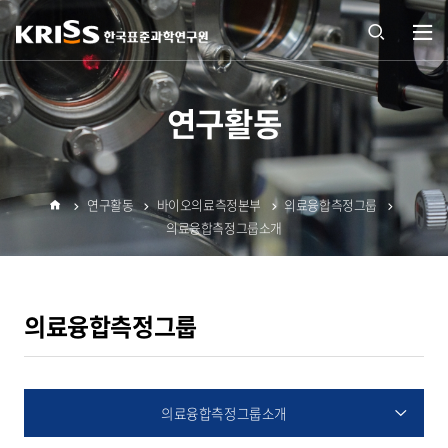
열기
통합
연구활동
검색
연구활동
바이오의료측정본부
의료융합측정그룹
열기
홈
의료융합측정그룹소개
의료융합측정그룹
의료융합측정그룹소개