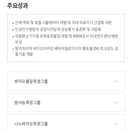
주요성과
인체 맥파 및 호흡 시뮬레이터 개발 및 국내 의료기기 산업체 지원
인공안구팬텀의 공압식안압계 성능평가 표준화 및 사업화
의료영상기기용 유화표준물질 개발 및 MRI제조사 국내연구센터/병원
보급
알츠하이머 바이오마커인 베타아밀로이드의 펨토몰 (fM) 초고감도 검
출기술 개발
바이오물질측정그룹
방사능측정그룹
나노바이오측정그룹