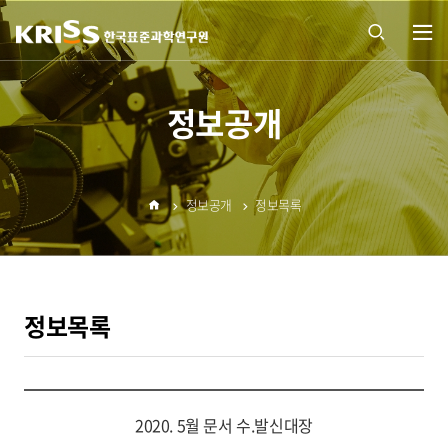
열기
통합
정보공개
검색
정보공개
정보목록
열기
홈
정보목록
2020. 5월 문서 수.발신대장