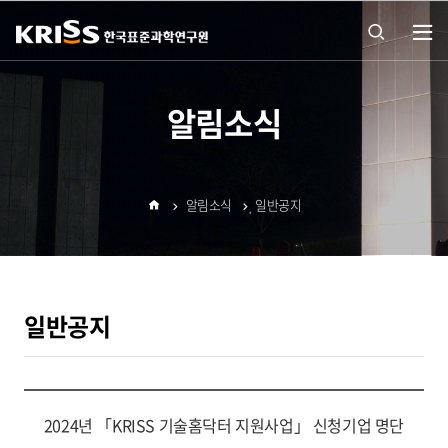
열기
통합
알림소식
검색
알림소식
일반공지
열기
홈
일반공지
2024년 「KRISS 기술홈닥터 지원사업」 신청기업 명단