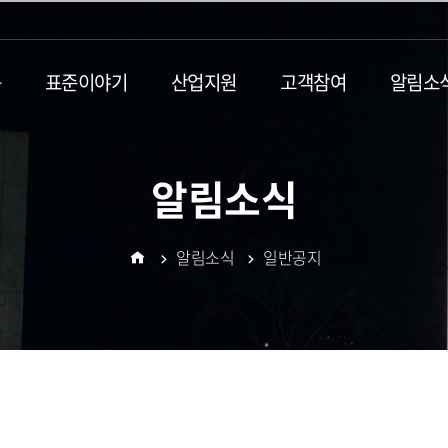
동
표준이야기
산업지원
고객참여
알림소
알림소식
알림소식
일반공지
홈