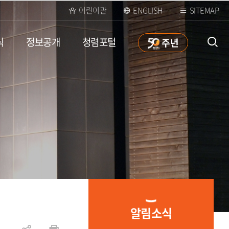
어린이관
ENGLISH
SITEMAP
식
정보공개
청렴포털
50
주년
통합검
색 열
알림소식