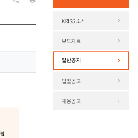
공
인
유
쇄
KRISS 소식
하
기
보도자료
일반공지
입찰공고
채용공고