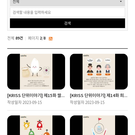
물
검
검색
색
전체
페이지
/
89건
2
8
RSS
[KRISS 단위이야기] 제15화 쌀알보다 작은 '원자의 양'을 측정하는 단위!
[KRISS 단위이야기] 제14화 희망을 밝히는 빛, 광도의 단위 cd(칸델라)
작성일자
2023-09-15
작성일자
2023-09-15