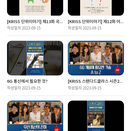
[KRISS 단위이야기] 제13화 국제단위계가 선택한 전류의 단위 A(암페어)
[KRISS 단위이야기] 제12화 어떤 것에도 의존하지 않는 열역학 온도의 단위 K(켈빈)
작성일자
2023-09-15
작성일자
2023-09-15
6G 통신에서 필요한 것?
[KRISS 스탠다드클라스 시즌2] 제3화 2부 전자파측정기반팀 편/6G 핵심 기술? 이 영상 하나면 끝!
작성일자
2023-09-15
작성일자
2023-09-15