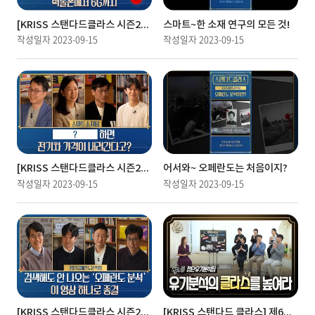
[KRISS 스탠다드클라스 시즌2] 제3화 1부 전자파측정기반팀 편/벽돌폰 쓰던 내가 6G? 무선 통신을 알아보자!
스마트~한 소재 연구의 모든 것!
작성일자
2023-09-15
작성일자
2023-09-15
[KRISS 스탠다드클라스 시즌2] 제2화 스마트소자팀 편/신재생에너지 시대의 필수조건이 뭔지 아니?
어서와~ 오페란도는 처음이지?
작성일자
2023-09-15
작성일자
2023-09-15
[KRISS 스탠다드클라스 시즌2] 제1화 첨단오페란도분석팀 편/오페란도에 대한 자세한 정보는 이 영상뿐!
[KRISS 스탠다드 클라스] 제6화 첨단유기분석팀/세상의 모든 원소를 분석하다!