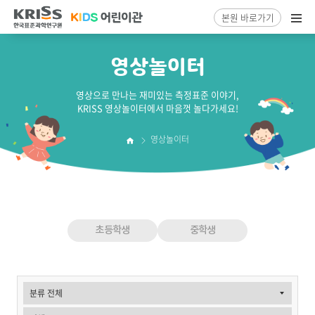
본원 바로가기
열
기
영상놀이터
영상놀이터
홈
초등학생
중학생
게
시