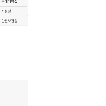
구매계약실
시설실
안전보건실