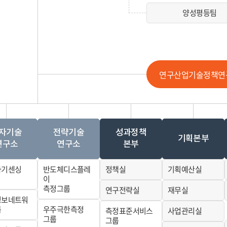
양성평등팀
연구산업기술정책연
자기술
전략기술
성과정책
기획본부
연구소
연구소
본부
자기센싱
반도체디스플레
정책실
기획예산실
이
측정그룹
연구전략실
재무실
정보네트워
룹
우주극한측정
측정표준서비스
사업관리실
그룹
그룹