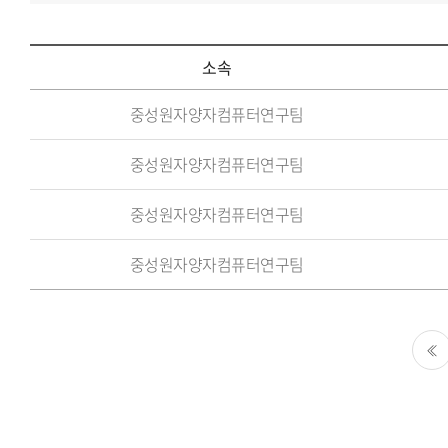
소속
소
중성원자양자컴퓨터연구팀
속,
이
중성원자양자컴퓨터연구팀
름,
중성원자양자컴퓨터연구팀
담
당
중성원자양자컴퓨터연구팀
업
무,
이
메
일,
처음
전
화