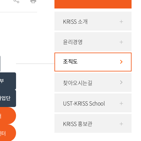
공
인
유
쇄
KRISS 소개
하
기
윤리경영
조직도
부
찾아오시는길
사업단
UST-KRISS School
터
KRISS 홍보관
센터