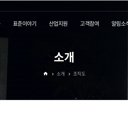
동
표준이야기
산업지원
고객참여
알림소
소개
소개
조직도
홈