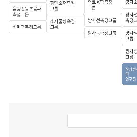
의료융합측정
양자
첨단소재측정
그룹
음향진동초음파
그룹
측정그룹
양자
방사선측정그룹
측정
소재물성측정
비파괴측정그룹
그룹
방사능측정그룹
양자
그룹
원자
그룹
중성원
터
연구팀