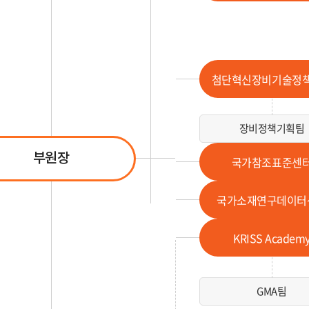
첨단혁신장비기술정
장비정책기획팀
부원장
국가참조표준센
국가소재연구데이터
KRISS Academ
GMA팀