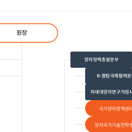
원장
양자정책총괄본부
K-퀀텀국제협력본
차세대양자연구거점
국가양자정책센
양자국가기술전략