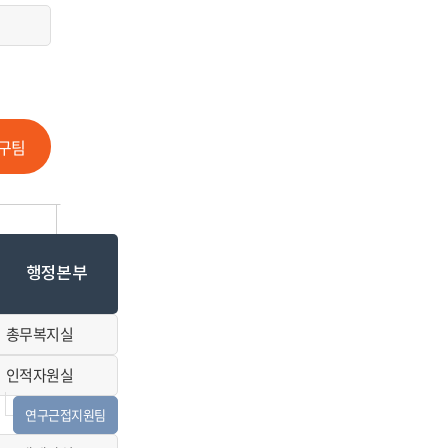
구팀
행정본부
총무복지실
인적자원실
연구근접지원팀