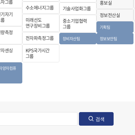
소자그룹
홍보실
수소에너지그룹
기술사업화그룹
전기자기
정보전산실
그룹
미래선도
중소기업협력
연구장비그룹
그룹
기획팀
질량측정
전자파측정그룹
장비자산팀
정보보안팀
양자센싱
KPS국가시간
그룹
자양자컴퓨
검색