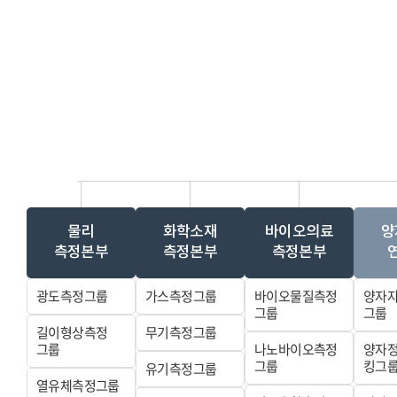
물리
화학소재
바이오의료
양
측정본부
측정본부
측정본부
광도측정그룹
가스측정그룹
바이오물질측정
양자
그룹
그룹
길이형상측정
무기측정그룹
그룹
나노바이오측정
양자
그룹
킹그
유기측정그룹
열유체측정그룹