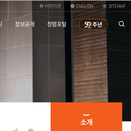
어린이관
ENGLISH
SITEMAP
식
정보공개
청렴포털
50
주년
통합검
색 열
소개