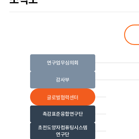
연구업무심의회
감사부
글로벌협력센터
촉감표준융합연구단
초전도양자컴퓨팅시스템
연구단