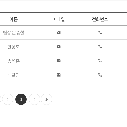
이름
이메일
전화번호
팀장 문종철
이
전
메
화
일
한정호
이
전
메
화
일
송윤흥
이
전
메
화
일
배달민
이
전
메
화
일
1
이
다
마지막
전
음