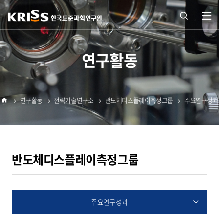
열기
통합
연구활동
검색
연구활동
전략기술연구소
반도체디스플레이측정그룹
주요연구성과
열기
홈
반도체디스플레이측정그룹
주요연구성과