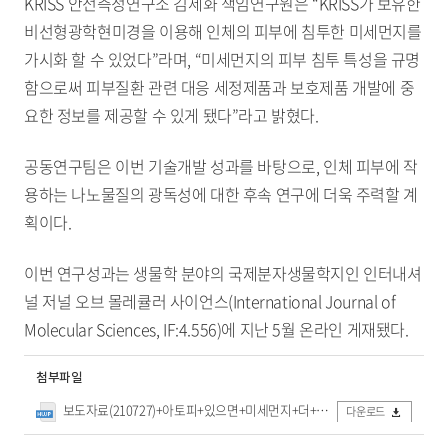
KRISS 안전측정연구소 김세화 책임연구원은 “KRISS가 보유한
비선형광학현미경을 이용해 인체의 피부에 침투한 미세먼지를
가시화 할 수 있었다”라며, “미세먼지의 피부 침투 특성을 규명
함으로써 피부질환 관련 대응 세정제품과 보호제품 개발에 중
요한 정보를 제공할 수 있게 됐다”라고 밝혔다.
공동연구팀은 이번 기술개발 성과를 바탕으로, 인체 피부에 작
용하는 나노물질의 광독성에 대한 후속 연구에 더욱 주력할 계
획이다.
이번 연구성과는 생물학 분야의 국제분자생물학지인 인터내셔
널 저널 오브 몰레큘러 사이언스(International Journal of
Molecular Sciences, IF:4.556)에 지난 5월 온라인 게재됐다.
첨부파일
보도자료(210727)+아토피+있으면+미세먼지+더+깊이+침투한다.hwp
다운로드