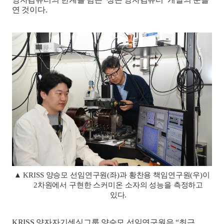
연 것이다
.
▲
KRISS
양승모 선임연구원
(
좌
)
과 황찬용 책임연구원
(
우
)
이
2
차원에서 구현한 스커미온 소자의 성능을 측정하고
있다
.
KRISS
양자자기센싱그룹 양승모 선임연구원은
“
최근