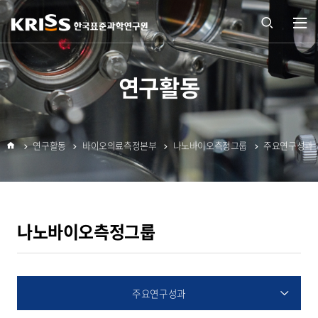
열기
통합
연구활동
검색
연구활동
바이오의료측정본부
나노바이오측정그룹
주요연구성과
열기
홈
나노바이오측정그룹
주요연구성과