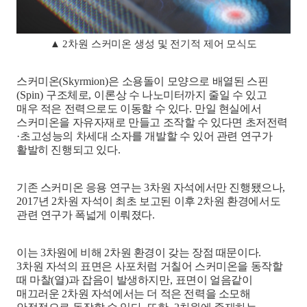
▲
2
차원 스커미온 생성 및 전기적 제어 모식도
스커미온
(Skyrmion)
은 소용돌이 모양으로 배열된 스핀
(Spin)
구조체로
,
이론상 수 나노미터까지 줄일 수 있고
매우 적은 전력으로도 이동할 수 있다
.
만일 현실에서
스커미온을 자유자재로 만들고 조작할 수 있다면 초저전력
·
초고성능의 차세대 소자를 개발할 수 있어 관련 연구가
활발히 진행되고 있다
.
기존 스커미온 응용 연구는
3
차원 자석에서만 진행됐으나
,
2017
년
2
차원 자석이 최초 보고된 이후
2
차원 환경에서도
관련 연구가 폭넓게 이뤄졌다
.
이는
3
차원에 비해
2
차원 환경이 갖는 장점 때문이다
.
3
차원 자석의 표면은 사포처럼 거칠어 스커미온을 동작할
때 마찰
(
열
)
과 잡음이 발생하지만
,
표면이 얼음같이
매끄러운
2
차원 자석에서는 더 적은 전력을 소모해