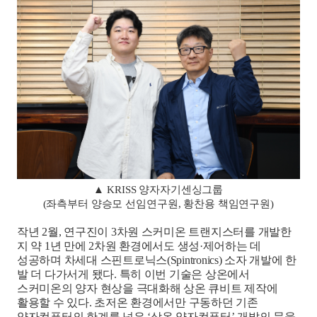
▲
KRISS
양자자기센싱그룹
(
좌측부터 양승모 선임연구원
,
황찬용 책임연구원
)
작년
2
월
,
연구진이
3
차원 스커미온 트랜지스터를 개발한
지 약
1
년 만에
2
차원 환경에서도 생성
·
제어하는 데
성공하며 차세대 스핀트로닉스
(Spintronics)
소자 개발에 한
발 더 다가서게 됐다
.
특히 이번 기술은 상온에서
스커미온의 양자 현상을 극대화해 상온 큐비트 제작에
활용할 수 있다
.
초저온 환경에서만 구동하던 기존
양자컴퓨터의 한계를 넘은
‘
상온 양자컴퓨터
’
개발의 문을