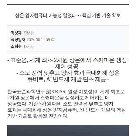
상온 양자컴퓨터 가능성 열었다… 핵심 기반 기술 확보
작성자
홍보실
작성일자
2024-06-11 09:32
조회수
12326
-
표준연
,
세계 최초
2
차원 상온에서 스커미온 생성
·
제어 성공
-
-
소모 전력 낮추고 양자 효과 극대화해 상온
큐비트
, AI
반도체 개발 단초 제공
-
한국표준과학연구원
(KRISS,
원장 이호성
)
이 세계 최초로
2
차원 상온에서 스커미온을 생성하고 제어하는 데
성공했다
.
기존
3
차원 대비 소모 전력은 낮추고 양자
효과는 극대화해 상온 양자컴퓨터
, AI
반도체 개발의 핵심
기반 기술로 활용될 전망이다
.