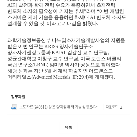
AI
의 발전과 함께 전력 수요가 폭증하면서 초저전력
반도체 소자의 필요성이 커지는 추세
”
라며
“
이번 개발한
스커미온 제어 기술을 응용하면 차세대
AI
반도체 소자도
설계할 수 있을 것
”
이라고 기대감을 밝혔다
.
과학기술정보통신부 나노및소재기술개발사업의 지원을
받은 이번 연구는
KRISS
양자기술연구소
양자자기센싱그룹과
KAIST
김갑진 교수 연구팀
,
성균관대학교 이창구 교수 연구팀
,
미국 로렌스 버클리
국립 연구소
(LBNL)
임미영 박사가 공동으로 참여했다
.
해당 성과는 지난
5
월 세계적 학술지인 어드밴스드
머티리얼스
(Advanced Materials, IF: 29.4)
에 게재됐다
.
첨부파일
보도자료(240611) 상온 양자컴퓨터 가능성 열었다… 핵심 기반 기술 확보.hwp
다운로드
목록