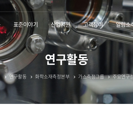
동
표준이야기
산업지원
고객참여
알림소
연구활동
연구활동
화학소재측정본부
가스측정그룹
주요연구