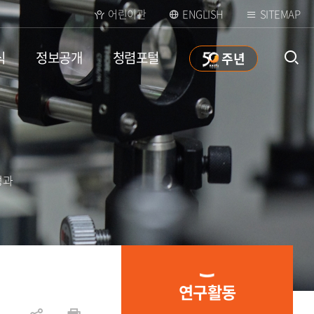
어린이관
ENGLISH
SITEMAP
식
정보공개
청렴포털
50
주년
통합검
색 열
성과
연구활동