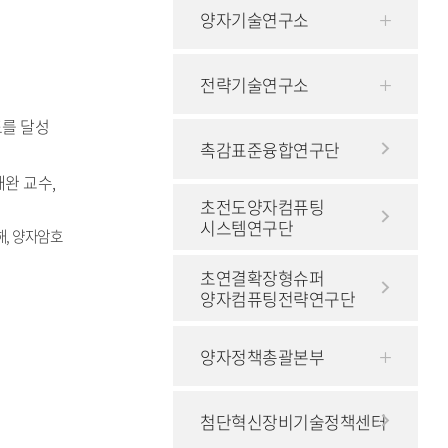
양자기술연구소
전략기술연구소
도를 달성
촉감표준융합연구단
완 교수,
초전도양자컴퓨팅
시스템연구단
해, 양자암호
초연결확장형슈퍼
양자컴퓨팅전략연구단
양자정책총괄본부
첨단혁신장비기술정책센터