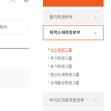
공
인
유
쇄
물리측정본부
하
기
/특허
화학소재측정본부
가스측정그룹
무기측정그룹
유기측정그룹
첨단소재측정그룹
소재물성측정그룹
바이오의료측정본부