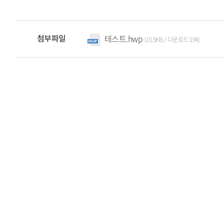
테스트.hwp
첨부파일
(15.5KB / 다운로드:194)