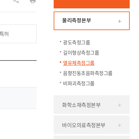
공
인
유
쇄
물리측정본부
하
기
/특허
광도측정그룹
길이형상측정그룹
열유체측정그룹
음향진동초음파측정그룹
비파괴측정그룹
화학소재측정본부
바이오의료측정본부