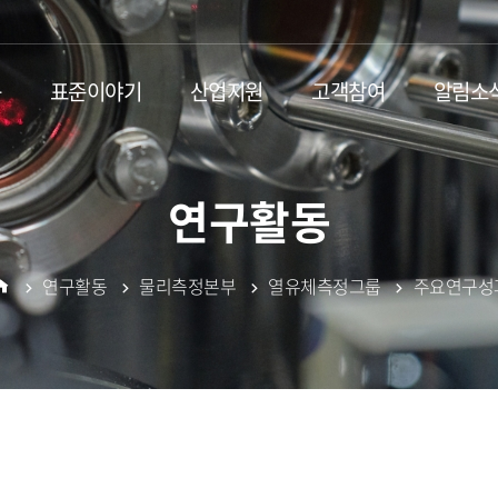
동
표준이야기
산업지원
고객참여
알림소
연구활동
연구활동
물리측정본부
열유체측정그룹
주요연구성
홈