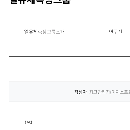
열유체측정그룹소개
연구진
작성자
최고관리자(이지소프트
test