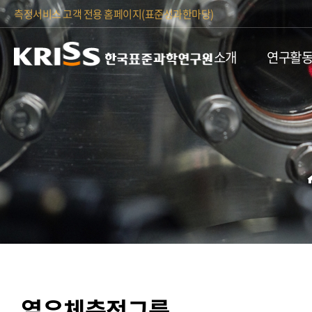
측정서비스 고객 전용 홈페이지(표준성과한마당)
소개
연구활
열유체측정그룹