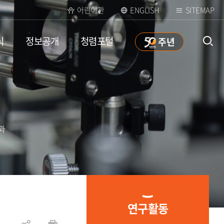
어린이관
ENGLISH
SITEMAP
식
정보공개
청렴포털
50
주년
통합검
색 열
과
연구활동