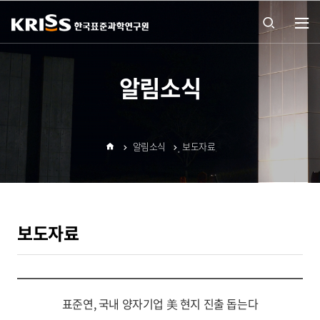
열기
통합
알림소식
검색
알림소식
보도자료
열기
홈
보도자료
표준연, 국내 양자기업 美 현지 진출 돕는다