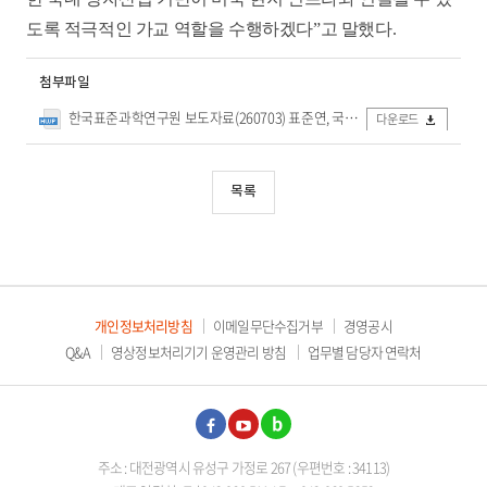
도록 적극적인 가교 역할을 수행하겠다”고 말했다.
첨부파일
한국표준과학연구원 보도자료(260703) 표준연, 국내 양자기업 美 현지 진출 돕는다.hwp
다운로드
목록
개인정보처리방침
이메일무단수집거부
경영공시
Q&A
영상정보처리기기 운영관리 방침
업무별 담당자 연락처
페이
유튜
블로
주소 : 대전광역시 유성구 가정로 267 (우편번호 : 34113)
스북
브
그