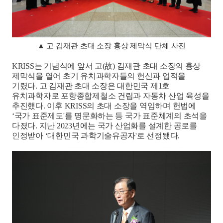
▲
고 김재관 초대 소장 흉상 제막식 단체 사진
KRISS
는 기념식에 앞서 고
(
故
)
김재관 초대 소장의 흉상
제막식을 열어 초기 유치과학자들의 헌신과 업적을
기렸다
.
고 김재관 초대 소장은 대한민국 제
1
호
유치과학자로 포항종합제철소 건립과 자동차 산업 육성을
추진했다
.
이후
KRISS
의 초대 소장을 역임하며 헌법에
‘
국가 표준제도
'
를 명문화하는 등 국가 표준체계의 초석을
다졌다
.
지난
2023
년에는 국가 산업화를 설계한 공로를
인정받아
‘
대한민국 과학기술유공자
'
로 선정됐다
.