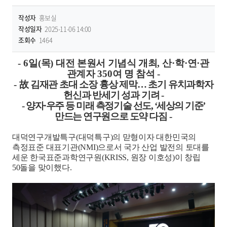
작성자
홍보실
작성일자
2025-11-06 14:00
조회수
1464
- 6
일
(
목
)
대전 본원서 기념식 개최
,
산
·
학
·
연
·
관
관계자
350
여 명 참석
-
-
故
김재관 초대 소장 흉상 제막
…
초기 유치과학자
헌신과 반세기 성과 기려
-
-
양자
·
우주 등 미래 측정기술 선도
, ‘
세상의 기준
’
만드는 연구원으로 도약 다짐
-
대덕연구개발특구
(
대덕특구
)
의 맏형이자 대한민국의
측정표준 대표기관
(NMI)
으로서 국가 산업 발전의 토대를
세운 한국표준과학연구원
(KRISS,
원장 이호성
)
이 창립
50
돌을 맞이했다
.