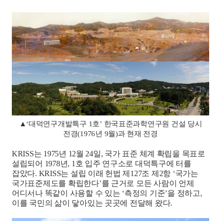
▲‘대덕연구개발특구 1호’ 한국표준과학연구원 건설 당시
전경(1976년 9월)과 현재 전경
KRISS
는
1975
년
12
월
24
일
,
국가 표준 체계 확립을 목표로
설립되어
1978
년
, 1
호 입주 연구소로 대덕특구에 터를
잡았다
. KRISS
는 설립 이래 헌법 제
127
조 제
2
항
‘
국가는
국가표준제도를 확립한다
’
를 근거로 모든 사람이 언제
어디서나 똑같이 사용할 수 있는
‘
측정의 기준
’
을 정하고
,
이를 국민의 삶이 닿아있는 곳곳에 전달해 왔다
.