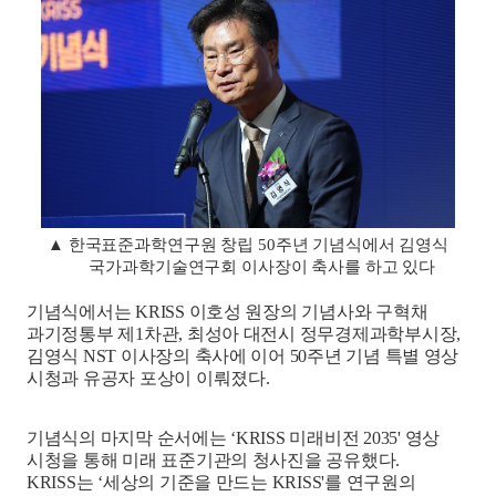
▲
한국표준과학연구원 창립
50
주년 기념식에서 김영식
국가과학기술연구회 이사장이 축사를 하고 있다
기념식에서는
KRISS
이호성 원장의 기념사와 구혁채
과기정통부 제
1
차관
,
최성아 대전시 정무경제과학부시장
,
김영식
NST
이사장의 축사에 이어
50
주년 기념 특별 영상
시청과 유공자 포상이 이뤄졌다
.
기념식의 마지막 순서에는
‘KRISS
미래비전
2035'
영상
시청을 통해 미래 표준기관의 청사진을 공유했다
.
KRISS
는
‘
세상의 기준을 만드는
KRISS'
를 연구원의