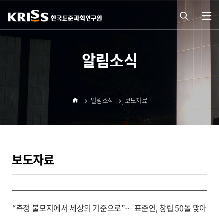
열기
통합
알림소식
검색
알림소식
보도자료
열기
홈
보도자료
“측정 불모지에서 세상의 기준으로”… 표준연, 창립 50돌 맞아