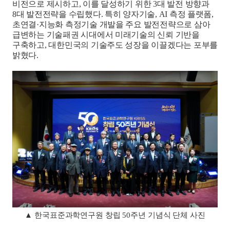
비전으로 제시하고
,
이를 달성하기 위한
3
대 발전 방향과
8
대 발전전략을 수립했다
.
특히 양자기술
, AI
측정 플랫폼
,
초연결
·
지능화 측정기술 개발을 주요 발전전략으로 삼아
급변하는 기술패권 시대에서 미래기술의 신뢰 기반을
구축하고
,
대한민국의 기술주도 성장을 이끌겠다는 포부를
밝혔다
.
▲
한국표준과학연구원 창립
50
주년 기념식 단체 사진