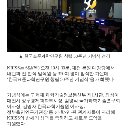
▲
한국표준과학연구원 창립
50
주년 기념식 전경
KRISS
는
6
일
(
목
)
오전
10
시
30
분
,
대전 본원 대강당에서
내빈과 전
·
현직 임직원 등
350
여 명이 참석한 가운데
‘
한국표준과학연구원 창립
50
주년 기념식
’
을 개최했다
.
기념식에는 구혁채 과학기술정보통신부 제
1
차관
,
최성아
대전시 정무경제과학부시장
,
김영식 국가과학기술연구회
이사장
,
김명자 한국과학기술원 이사장
,
정부출연연구기관장 등 산
·
학
·
연
·
관 관계자들이 자리해
KRISS
의 반세기 성과를 축하하고 새로운 도약을
기원했다
.