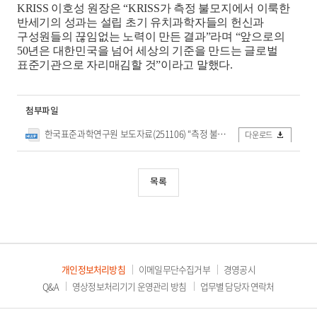
KRISS
이호성 원장은
“KRISS
가 측정 불모지에서 이룩한
반세기의 성과는 설립 초기 유치과학자들의 헌신과
구성원들의 끊임없는 노력이 만든 결과
”
라며
“
앞으로의
50
년은 대한민국을 넘어 세상의 기준을 만드는 글로벌
표준기관으로 자리매김할 것
”
이라고 말했다
.
첨부파일
한국표준과학연구원 보도자료(251106) “측정 불모지에서 세상의 기준으로”… 표준연, 창립 50돌 맞아.hwp
다운로드
목록
개인정보처리방침
이메일무단수집거부
경영공시
Q&A
영상정보처리기기 운영관리 방침
업무별 담당자 연락처