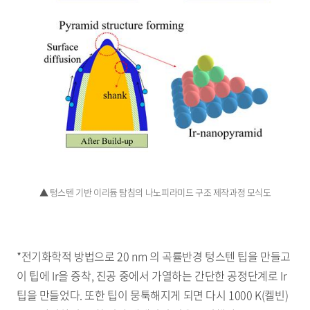
▲ 텅스텐 기반 이리듐 탐침의 나노피라미드 구조 제작과정 모식도
*전기화학적 방법으로 20 nm 의 곡률반경 텅스텐 팁을 만들고
이 팁에 Ir을 증착, 진공 중에서 가열하는 간단한 공정단계로 Ir
팁을 만들었다. 또한 팁이 뭉툭해지게 되면 다시 1000 K(켈빈)