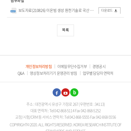
첨부파일
보도자료(210826) 이온빔 생성 원천기술로 국산 이온현미경 개발 앞당긴다.hwp
다운로드
목록
개인정보처리방침
이메일무단수집거부
경영공시
Q&A
영상정보처리기기 운영관리 방침
업무별 담당자 연락처
페이
유튜
블로
주소 : 대전광역시 유성구 가정로 267 (우편번호 : 34113)
스북
브
그
대표 연락처 : Tel 042-868-5114 Fax 042-868-5252
교정/시험/CRM 등 서비스 연락처 : Tel 042-868-5555 Fax 042-868-5556
COPYRIGHT©2020. ALL RIGHTS RESERVED. KOREA RESEARCH INSTITUTE OF
STANDARDS AND SCIENCE