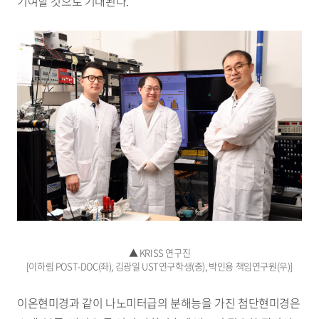
기여할 것으로 기대된다.
▲ KRISS 연구진
[이하림 POST-DOC(좌), 김광일 UST연구학생(중), 박인용 책임연구원(우)]
이온현미경과 같이 나노미터급의 분해능을 가진 첨단현미경은