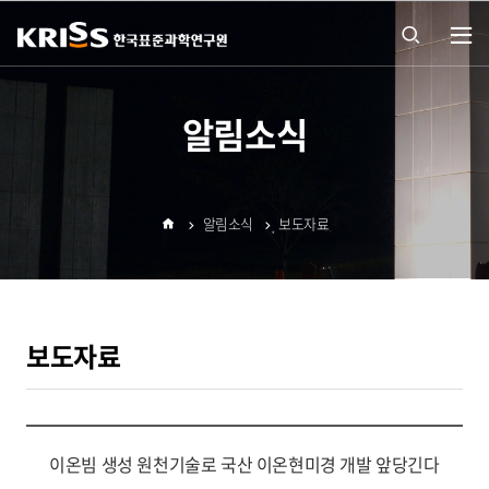
열기
통합
알림소식
검색
알림소식
보도자료
열기
홈
보도자료
이온빔 생성 원천기술로 국산 이온현미경 개발 앞당긴다