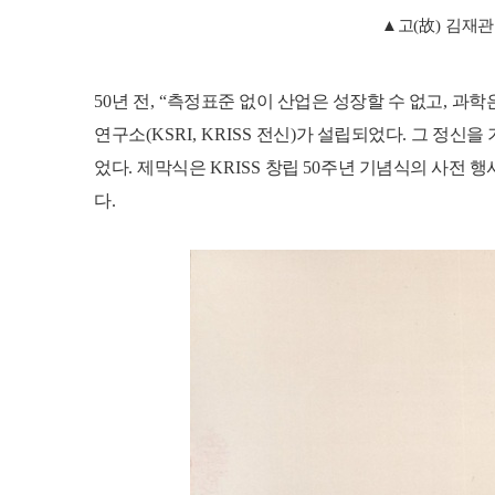
▲
고
(
故
)
김재관
50
년 전
, “
측정표준 없이 산업은 성장할 수 없고
,
과학은
연구소
(KSRI, KRISS
전신
)
가 설립되었다
.
그 정신을 
었다
.
제막식은
KRISS
창립
50
주년 기념식의 사전 행
다
.