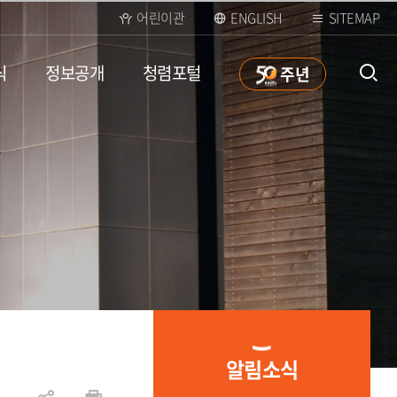
어린이관
ENGLISH
SITEMAP
식
정보공개
청렴포털
50
주년
통합검
색 열
알림소식