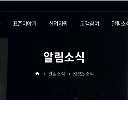
동
표준이야기
산업지원
고객참여
알림소
알림소식
알림소식
KRISS 소식
홈