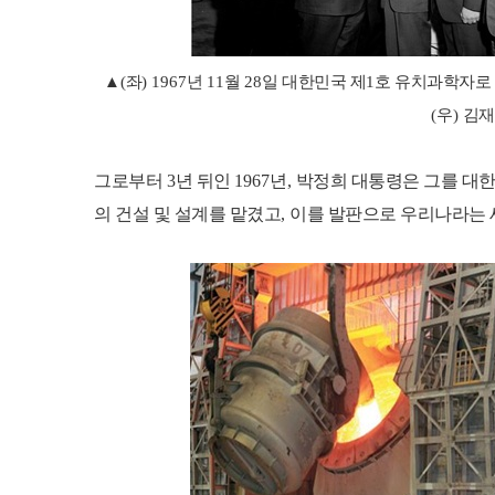
▲
(
좌
) 1967
년
11
월
28
일 대한민국 제
1
호 유치과학자로
(
우
)
김재
그로부터
3
년 뒤인
1967
년
,
박정희 대통령은 그를 대한
의 건설 및 설계를 맡겼고
,
이를 발판으로 우리나라는