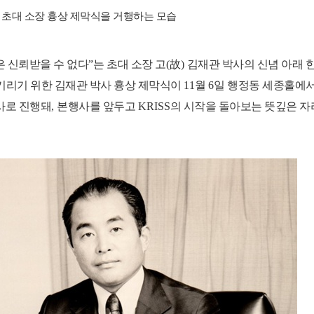
 초대 소장 흉상 제막식을 거행하는 모습
 신뢰받을 수 없다
”
는 초대 소장 고
(
故
)
김재관 박사의 신념 아래 
기리기 위한 김재관 박사 흉상 제막식이
11
월
6
일 행정동 세종홀에
사로 진행돼
,
본행사를 앞두고
KRISS
의 시작을 돌아보는 뜻깊은 자