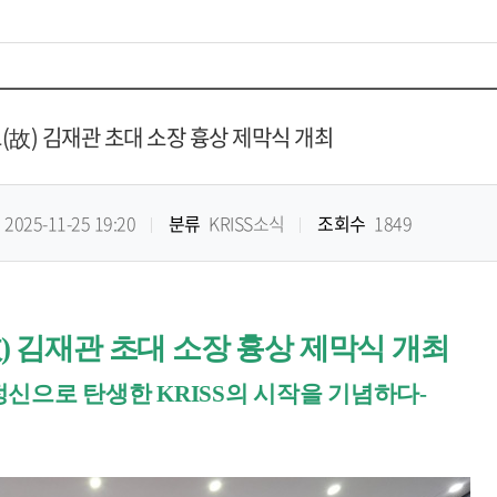
고(故) 김재관 초대 소장 흉상 제막식 개최
2025-11-25 19:20
분류
KRISS소식
조회수
1849
故
)
김재관 초대 소장 흉상 제막식 개최
정신으로 탄생한
KRISS
의 시작을 기념하다
-