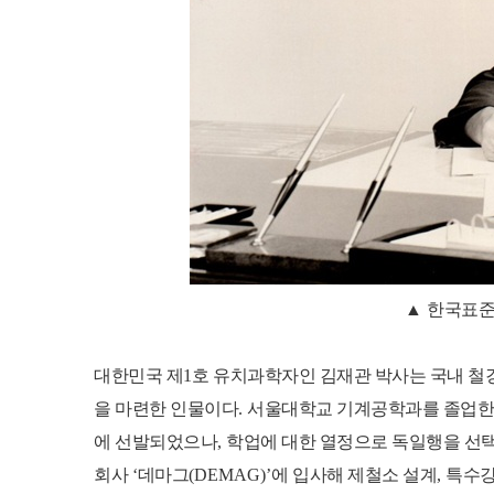
▲
한국표준
대한민국 제
1
호 유치과학자인 김재관 박사는 국내 철
을 마련한 인물이다
.
서울대학교 기계공학과를 졸업한 
에 선발되었으나
,
학업에 대한 열정으로 독일행을 선
회사
‘
데마그
(DEMAG)’
에 입사해 제철소 설계
,
특수강