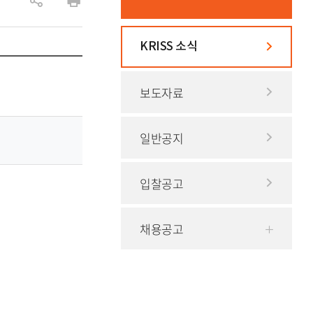
공
인
유
쇄
KRISS 소식
하
기
보도자료
일반공지
입찰공고
채용공고