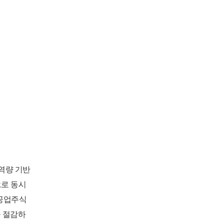
역량 기반
으로 동시
계공업주식
 절감하