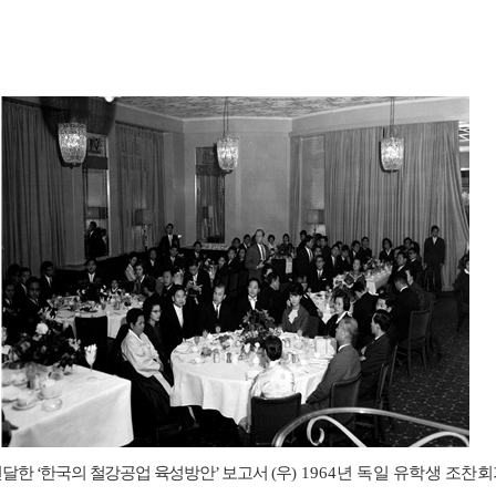
전달한
‘
한국의 철강공업 육성방안
’
보고서
(
우
) 1964
년 독일 유학생 조찬회