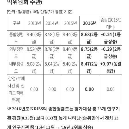
익위원회 주관)
[단위 : 점(등급), 10점 만점(5개 등급) 기준]
증감(2015년
구분
2013년
2014년
2015년
2016년
대비)
종합청렴
8.40(3등
8.58(1등
8.44(3등
8.68(2등
+0.24
(1등
도
급)
급)
급)
급)
급 상승)
외부청렴
8.52(4등
8.78(2등
8.46(4등
8.75(2등
+0.29
(2등
도
급)
급)
급)
급)
급 상승)
내부청렴
8.08(2등
8.04(2등
8.40(2등
8.47(2등
+0.07
(동일
도
급)
급)
급)
급)
등급)
감점
(부패
사건 및
신
0.00
0.00
0.00
0.00
0.00
뢰도 저해
행위)
※ 2016년도 KRISS의 종합청렴도는 평가대상 총 23개 연구기
관 평균(8.35점) 보다 0.33점 높게 나타남
(순위면에서 전체 23
개 연구기관 중 '15년 11위 → '16년 2위로 상승)