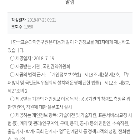
알림
작성일자
2018-07-23 09:21
조회수
1,950
□ 한국표준과학연구원은 다음과 같이 개인정보를 제3자에게 제공하고
있습니다.
○ 제공일자 : 2018. 7. 19.
○ 제공받는 기관 : 국민권익위원회
○ 제공의 법적 근거
「개인정보보호법」 제18조 제2항 제2호, 「부
:
패방지 및 국민권익위원회의 설치와 운영에 관한 법률」 제12조 제6호,
제27조의 2
○ 제공받는 기관의 개인정보 이용 목적 : 공공기관의 청렴도 측정을 위
한 민원인, 직원에 대한 설문조사 실시
○ 제공하는 개인정보 항목 : 기술이전 및 기술지원, 표준서비스(교정 시
험 등), 계약 및 관리(연구계약, 구매, 용역, 공사) 등의 민원인, 소속직원,
출입기자·학계·국회 관계자·업무관계단체 등 정책고객의 성명, 전화번
호, 이메일