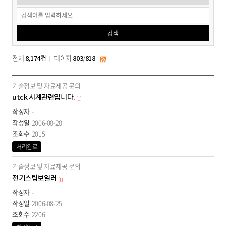
답
변
검색
검
색
전체
페이지
/
8,174건
803
818
RSS
질
기술정보 및 자료제공 문의
문
utck 시계관련입니다.
(1)
과
-
답
2006-08-28
변
2015
목
처리완료
록
-
기술정보 및 자료제공 문의
번
전기스팀보일러
(1)
호,
분
-
류,
2006-08-25
제
2206
목,