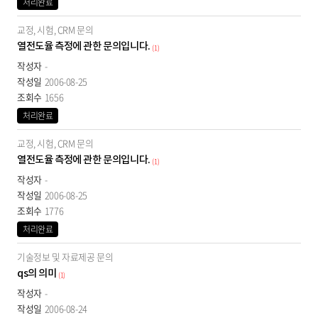
처리완료
작
교정, 시험, CRM 문의
성
자,
열전도율 측정에 관한 문의입니다.
(1)
등
-
록
2006-08-25
일,
1656
조
처리완료
회
수,
교정, 시험, CRM 문의
처
열전도율 측정에 관한 문의입니다.
(1)
리
-
상
2006-08-25
태
1776
처리완료
기술정보 및 자료제공 문의
qs의 의미
(1)
-
2006-08-24