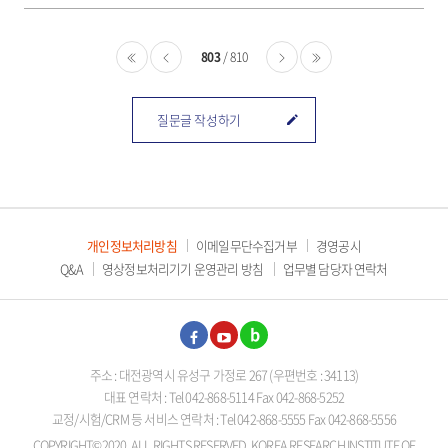
803
810
처음
이전
다음
마지막
질문글 작성하기
개인정보처리방침
이메일무단수집거부
경영공시
Q&A
영상정보처리기기 운영관리 방침
업무별 담당자 연락처
페이
유튜
블로
주소 : 대전광역시 유성구 가정로 267 (우편번호 : 34113)
스북
브
그
대표 연락처 : Tel 042-868-5114 Fax 042-868-5252
교정/시험/CRM 등 서비스 연락처 : Tel 042-868-5555 Fax 042-868-5556
COPYRIGHT©2020. ALL RIGHTS RESERVED. KOREA RESEARCH INSTITUTE OF