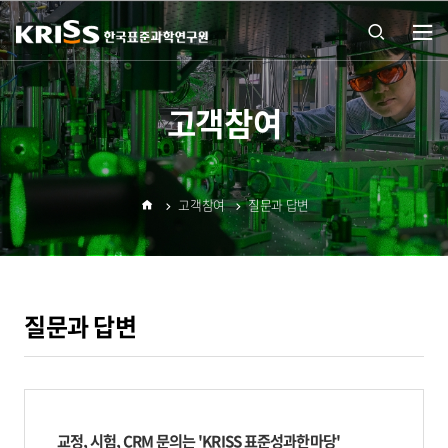
열기
통합
고객참여
검색
고객참여
질문과 답변
열기
홈
질문과 답변
교정, 시험, CRM 문의는
'KRISS 표준성과한마당'