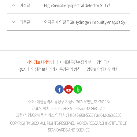
이전글
High-Sensitivity spectral detector 외 1건
다음글
외자구매 입찰공고(Hydrogen Impurity Analysis System)
개인정보처리방침
이메일무단수집거부
경영공시
Q&A
영상정보처리기기 운영관리 방침
업무별 담당자 연락처
페이
유튜
블로
주소 : 대전광역시 유성구 가정로 267 (우편번호 : 34113)
스북
브
그
대표 연락처 : Tel 042-868-5114 Fax 042-868-5252
교정/시험/CRM 등 서비스 연락처 : Tel 042-868-5555 Fax 042-868-5556
COPYRIGHT©2020. ALL RIGHTS RESERVED. KOREA RESEARCH INSTITUTE OF
STANDARDS AND SCIENCE