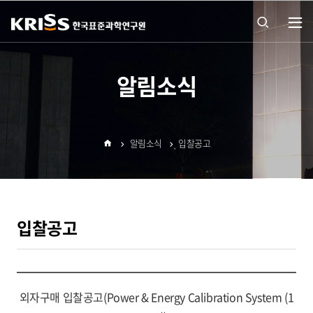
열기
통합
알림소식
검색
알림소식
입찰공고
열기
홈
입찰공고
외자구매 입찰공고(Power & Energy Calibration System (1