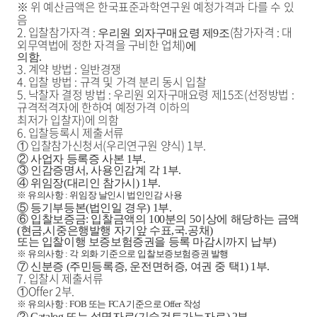
※ 위 예산금액은 한국표준과학연구원 예정가격과 다를 수 있
음
2. 입찰참가자격 :
(참가자격 : 대
우리원 외자구매요령 제9조
외무역법에 정한 자격을 구비한 업체)
에
의함.
3. 계약 방법 : 일반경쟁
4. 입찰 방법 : 규격 및 가격 분리 동시 입찰
5. 낙찰자 결정 방법 : 우리원 외자구매요령 제15조(선정방법 :
규격적격자에 한하여 예정가격 이하의
최저가 입찰자)에 의함
6. 입찰등록시 제출서류
입찰참가신청서(우리연구원 양식) 1부.
①
② 사업자 등록증 사본 1부.
③ 인감증명서, 사용인감계 각 1부.
④ 위임장(대리인 참가시) 1부.
※ 유의사항 : 위임장 날인시 법인인감 사용
⑤ 등기부등본(법인일 경우) 1부.
⑥
입찰보증금: 입찰금액의 100분의 5이상에 해당하는 금액
(현금,시중은행발행 자기앞 수표,국.공채)
또는 입찰이행 보증보험증권을 등록 마감시까지 납부)
※ 유의사항 : 각 외화 기준으로 입찰보증보험증권 발행
⑦ 신분증 (주민등록증, 운전면허증, 여권 중 택1) 1부.
7. 입찰시 제출서류
Offer 2부.
①
※ 유의사항 : FOB 또는 FCA 기준으로 Offer 작성
② Catalog 또는 설명자료(기술검토가능자료) 2부.