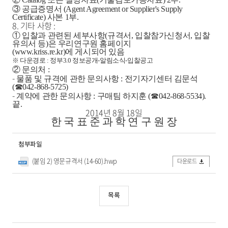
③ 공급증명서 (Agent Agreement or Supplier's Supply
Certificate) 사본 1부.
8. 기타 사항 :
①
입찰과 관련된 세부사항(규격서, 입찰참가신청서, 입찰
유의서 등)은 우리연구원 홈페이지
(
www.kriss.re.kr
)에 게시되어 있음
※ 다운경로 : 정부3.0 정보공개-알림소식-입찰공고
②
문의처 :
-
물품 및 규격에 관한 문의사항 :
전기자기센터 김문석
(☎042-868-5725)
-
계약에 관한 문의사항 : 구매팀 하지훈 (☎042-868-5534).
끝.
2014년 8월 18일
한 국 표 준 과 학 연 구 원 장
첨부파일
(붙임 2) 영문규격서 (14-60).hwp
다운로드
목록