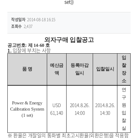
set))
작성일자
2014-08-18 16:15
조회수
2,437
외자구매 입찰공고
공고번호: 제 14-60 호
입찰에 부치는 사항
1.
입
예산금
등록마감
찰
품 명
입찰일시
액
일시
장
소
연
구
Power & Energy
USD
2014.8.26.
2014.8.26.
원
Calibration System
61,140
14:00
14:30
입
(1 set)
찰
실
※ 환율은 개찰일의 통화별 최초고시환율(외환은행)을 적용함