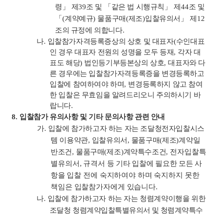
령
」
제
39
조 및
「
같은 법 시행규칙
」
제
44
조 및
「
(
계약예규
)
물품구매
(
제조
)
입찰유의서
」
제
12
조의 규정에 의합니다
.
나
.
입찰참가자격등록증상의 상호 및 대표자
(
수인대표
인 경우 대표자 전원의 성명을 모두 등재
,
각자 대
표도 해당
)
법인등기부등본상의 상호
,
대표자와 다
른 경우에는 입찰참가자격등록증을 변경등록하고
입찰에 참여하여야 하며
,
변경등록하지 않고 참여
한 입찰은 무효임을 알려드리오니 주의하시기 바
랍니다
.
8.
입찰참가 유의사항 및 기타 문의사항 관련 안내
가
.
입찰에 참가하고자 하는 자는 조달청전자입찰시스
템 이용약관
,
입찰유의서
,
물품구매
(
제조
)
계약일
반조건
,
물품구매
(
제조
)
계약특수조건
,
전자입찰특
별유의서
,
규격서
등 기타 입찰에 필요한 모든 사
항을
입찰 전에 숙지하여야 하며 숙지하지 못한
책임은 입찰참가자에게 있습니다
.
나
.
입찰에 참가하고자 하는 자는 청렴계약이행을 위한
조달청 청렴
계약입찰특별유의서 및 청렴계약특수