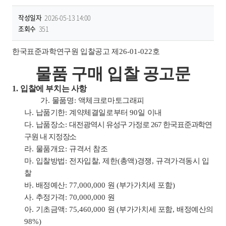
작성일자
2026-05-13 14:00
조회수
351
한국표준과학연구원 입찰공고 제
26-01-022
호
물품 구매 입찰 공고문
1.
입찰에 부치는 사항
가
.
물품명
:
액체크로마토그래피
나
.
납품기한
:
계약체결일로부터
90
일 이내
다
.
납품장소
:
대전광역시 유성구 가정로
267
한국표준과학연
구원 내 지정장소
라
.
물품개요
:
규격서 참조
마
.
입찰방법
:
전자입찰
,
제한
(
총액
)
경쟁
,
규격가격동시 입
찰
바
.
배정예산
:
77,000,000
원
(
부가가치세 포함
)
사
.
추정가격
:
70,000,000
원
아
.
기초금액
: 75,460,000
원
(
부가가치세 포함
,
배정예산의
98%)