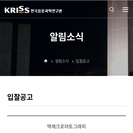
열기
통합
알림소식
검색
알림소식
입찰공고
열기
홈
입찰공고
액체크로마토그래피