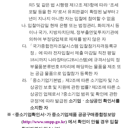
의
5
및 같은 법 시행령 제
12
조 제
3
항에 따라
‘
조세
포탈 등을 한 자
’
로서 유죄판결이 확정된 날부터
2
년이 지나지 아니한 자는 입찰에 참여할 수 없음
나
.
입찰마감일 현재 은행 또는 법정관리
,
화의개시 등
이나 국가
,
지방자치단체
,
정부출연
및
투자기관에
의하여 부정당업체로 제재를 받지 않은 자
다
.
「
국가종합전자조달시스템 입찰참가자격등록규
정
」
에 따라 전자입찰서 제출 마감일 직전 평일
18
시까지 나라장터
(G2B
시스템
)
에 규격서상의 정
부물품분류번호
8
자리에 해당하는 물품을 제조 또
는 공급 물품으로 입찰참가 등록한 자
라
.
「
중소기업기본법
」
제
2
조에 따른 소기업자 및
?
소
상공인 보호 및 지원에 관한 법률
?
제
2
조에 따른 소
상공인
업체로서
?
중소기업 범위 및 확인에 관한
규정
?
에 따라 발급된
소기업ㆍ소상공인 확인서를
소지한 자
※
<
중소기업확인서
>
가 중소기업제품 공공구매종합정보망
(
http://www.smpp.go.kr
)
에서 확인이 안될 경우 입찰