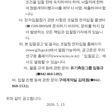
조건을 입찰 전에 숙지하여야 하며
,
낙찰자에 한하
여 청렴계약이행각서를 계약 시 서명
,
제출하여야 합
니다
.
다
.
전자입찰참가 관련 사항은 조달청 전자입찰 콜센터
(
☎
1588-0800)
에
문의하기 바라며
,
문의를 하지 않
아 발생하는 모든 책임은 입찰참가자에게 있습니
다
.
라
.
본 입찰공고 및 결과는 조달청 전자입찰 홈페이지
(www.g2b.go.kr)
에서
열람가능하며
,
공고문은 우리
연구원 홈페이지
(www.kriss.re.kr)
「
입찰공고
」
에
서도 열람할 수 있습니다
.
마
.
물품 규격 등에 관한 문의
:
유기측정그룹 임동규
(
☎
042-868-5492)
바
.
입찰 진행 등에 관한 문의
:
구매계약실 김재원
(
☎
042-
868-5532)
위와 같이 공고합니다
.
2026. 5. 13.