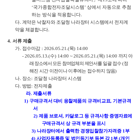
‘
국가종합전자조달시스템
’
상에서 자동으로 추첨
하는 방식을 적용합니다
.
다
.
계약은 낙찰자와 조달청 나라장터 시스템에서 전자계
약을 체결합니다
.
4.
서류 제출
가
.
접수마감
: 2026.05.21.(
목
) 14:00
-
2026.05.13.(
수
) 14:00
~
2026.05.21.(
목
) 14:00
까지 아
래 장소에서 모든 참여업체의 제안서를
일괄 접수
(
정
해진 시간 이전이나 이후에는 접수하지 않음
)
나
.
장소
:
조달청 나라장터 시스템
다
.
방법
:
전자제출
라
.
제출서류
1)
구매규격서 대비 응찰제품의 규격비교표
,
기본규격
서
2)
제품
브로셔
,
카달로그 등 규격사항 증명자료에
구매규격서 상 규격 부분을 표시
3)
나라장터에서 출력한 경쟁입찰참가자격증
1
부
4)
사업자등록증 및 법인등기부 등본 각
1
부
(
개인