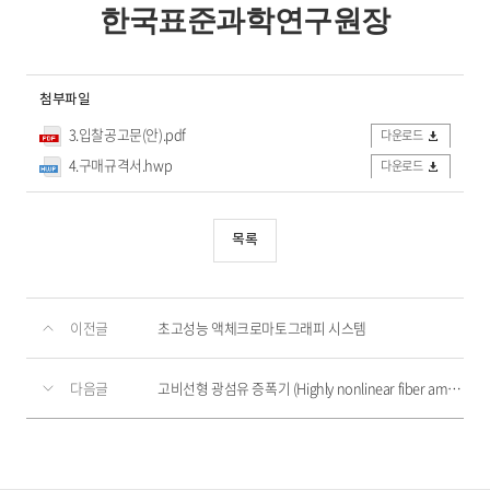
한국표준과학연구원장
첨부파일
3.입찰공고문(안).pdf
다운로드
4.구매규격서.hwp
다운로드
목록
이전글
초고성능 액체크로마토그래피 시스템
다음글
고비선형 광섬유 증폭기 (Highly nonlinear fiber amplifier)