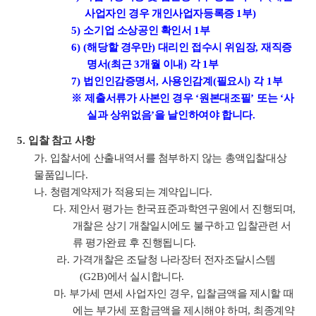
사업자인 경우 개인사업자등록증
1
부
)
5)
소기업 소상공인 확인서
1
부
6) (
해당할 경우만
)
대리인 접수시 위임장
,
재직증
명서
(
최근
3
개월 이내
)
각
1
부
7)
법인인감증명서
,
사용인감계
(
필요시
)
각
1
부
※
제출서류가 사본인 경우
‘
원본대조필
’
또는
‘
사
실과 상위없음
’
을 날인하여야 합니다
.
5.
입찰 참고 사항
가
.
입찰서에 산출내역서를 첨부하지 않는 총액입찰대상
물품입니다
.
나
.
청렴계약제가 적용되는 계약입니다
.
다
.
제안서 평가는 한국표준과학연구원에서 진행되며
,
개찰은 상기 개찰일시에도 불구하고 입찰관련 서
류 평가완료 후 진행됩니다
.
라
.
가격개찰은 조달청 나라장터 전자조달시스템
(G2B)
에서 실시합니다
.
마
.
부가세 면세 사업자인 경우
,
입찰금액을 제시할 때
에는 부가세 포함금액을 제시해야 하며
,
최종계약