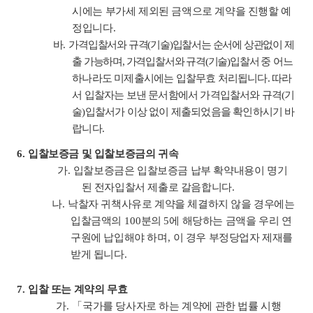
시에는 부가세 제외된 금액으로 계약을 진행할 예
정입니다
.
바
.
가격입찰서와 규격
(
기술
)
입찰서는 순서에 상관없이 제
출 가능하며
,
가격입찰서와 규격
(
기술
)
입찰서
중 어느
하나라도 미제출시에는 입찰무효 처리됩니다
.
따라
서 입찰자는 보낸 문서함에서 가격입찰서와 규격
(
기
술
)
입찰서가 이상 없이 제출되었음을 확인하시기 바
랍니다
.
6.
입찰보증금 및 입찰보증금의 귀속
가
.
입찰보증금은 입찰보증금 납부 확약내용이 명기
된 전자입찰서 제출로
갈음합니다
.
나
.
낙찰자 귀책사유로 계약을 체결하지 않을 경우에는
입찰금액의
100
분의
5
에 해당하는 금액을 우리 연
구원에 납입해야 하며
,
이 경우 부정당업자 제재를
받게 됩니다
.
7.
입찰 또는 계약의 무효
가
.
「
국가를 당사자로 하는 계약에 관한 법률 시행