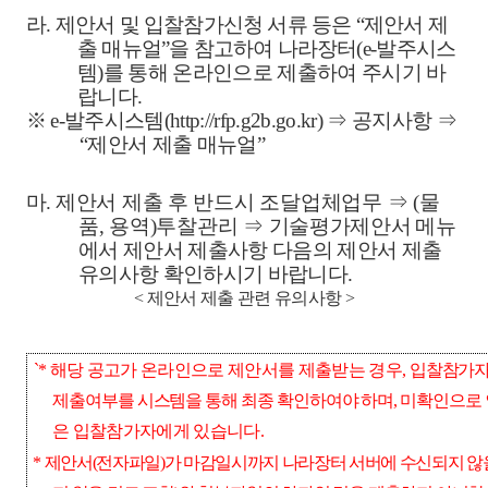
라
.
제안서 및 입찰참가신청 서류 등은
“
제안서 제
출 매뉴얼
”
을 참고하여 나라장터
(e-
발주시스
템
)
를 통해 온라인으로 제출하여 주시기 바
랍니다
.
※
e-
발주시스템
(http://rfp.g2b.go.kr)
⇒
공지사항
⇒
“
제안서 제출 매뉴얼
”
마
.
제안서 제출 후 반드시 조달업체업무
⇒
(
물
품
,
용역
)
투찰관리
⇒
기술평가제
안서 메뉴
에서 제안서 제출사항 다음의 제안서 제출
유의사항 확인하시기 바랍니다
.
<
제안서 제출 관련 유의사항
>
`*
해당 공고가 온라인으로 제안서를 제출받는 경우
,
입찰참가자
제출여부를 시스템을 통해 최종 확인하여야 하며
,
미확인으로
은 입찰참가자에게 있습니다
.
*
제안서
(
전자파일
)
가 마감일시까지 나라장터 서버에 수신되지 않