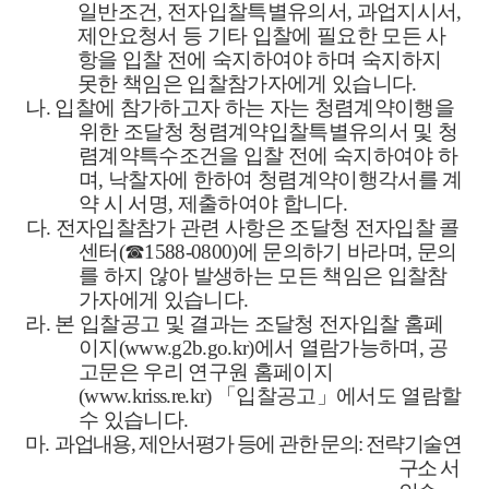
일반조건
,
전자입찰특별유의서
,
과업지시서
,
제안요청서 등 기타 입찰에 필요한 모든 사
항을 입찰 전에 숙지하여야 하며 숙지하지
못한 책임은 입찰참가자에게 있습니다
.
나
.
입찰에 참가하고자 하는 자는 청렴계약이행을
위한 조달청 청렴계약입찰특별유의서 및 청
렴계약특수조건을 입찰 전에 숙지하여야 하
며
,
낙찰자에 한하여 청렴계약이행각서를 계
약 시 서명
,
제출하여야 합니다
.
다
.
전자입찰참가 관련 사항은 조달청 전자입찰 콜
센터
(
☎
1588-0800)
에 문의하기 바라며
,
문의
를 하지 않아 발생하는 모든 책임은 입찰참
가자에게 있습니다
.
라
.
본 입찰공고 및 결과는 조달청 전자입찰 홈페
이지
(www.g2b.go.kr)
에서 열람가능하며
,
공
고문은 우리 연구원 홈페이지
(www.kriss.re.kr)
「
입찰공고
」
에서도 열람할
수 있습니다
.
마
.
과업내용
,
제안서평가 등에 관한 문의
:
전략기술연
구소 서