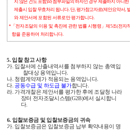
지 않은 건도 포함
)
와 첨부파일의 하자인 경우 제출하지 아니한
제출시 입찰 무효처리 됩니다
.
단
,
평가참고자료
(
제안요약서
,
와 제안서에 포함된 서류로만 평가합니다
.
*
「
전자조달의 이용 및 촉진에 관한 법률 시행령
」
제
5
조
(
전자적
항을 준용하여 처리합니다
.
5.
입찰 참고 사항
가
.
입찰서에 산출내역서를 첨부하지 않는 총액입
찰대상 용역입니다
.
나
.
청렴계약제가 적용되는 용역입니다
.
다
.
공동수급 및 하도급 불가
합니다
.
라
.
가격개찰은 제안서를 평가한 후에 조달청 나라
장터 전자조달시스템
(G2B)
에서 실시합니
다
.
6.
입찰보증금 및 입찰보증금의 귀속
가
.
입찰보증금은 입찰보증금 납부 확약내용이 명