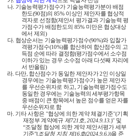
가
.
협상에 의한 계약
으로 낙찰자 선정
나
.
기술능력평가점수가 기술능력평가분야 배점
한도
(90
점
)
의
85%
이상인 제안자를 협상적
격자로 선정함
(
제안서 평가결과 기술능력 평
가점수가 배점한도의
85%
미만은 협상대상
에서 제외
)
다
.
협상순서는 기술능력평가점수
(90%)
와 입찰가
격평가점수
(10%)
를 합산하여 합산
점수의 고
득점 순에 따라 결정함
(
평가점수에서 소수점
이하가 있는 경우 소수점
아래 다섯째 자리에
서 반올림
)
라
.
다만
,
합산점수가 동일한 제안자가
2
인 이상일
경우에는 기술능력평가점수가 높은 제안자
를 우선순위자로 하고
,
기술능력평가점수도
동일한 경우에는 기술
능력의 세부평가항목
중 배점이 큰 항목에서 높은 점수를 얻은 자를
우선순위자
로 함
마
.
기타 사항은
"
협상에 의한 계약 체결기준
"(
기획
재정부 계약예규
제
721
호
, 2024.9.13.
)"
및
“
조달청 협상에 의한 계약 제안서평가 세부
기준
”(
조달청 지침 제
16
호
(2024.9.6.)
)
을 준