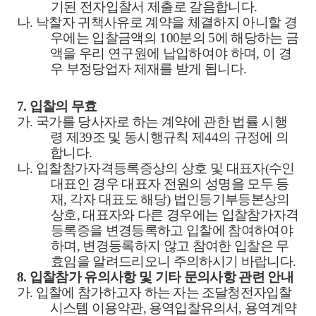
기된 전자입찰서 제출로 갈음합니다
.
나
.
낙찰자 귀책사유로 계약을 체결하지 아니할 경
우에는 입찰금액의
100
분의
5
에 해당하는 금
액을 우리 연구원에 납입하여야 하며
,
이 경
우 부정당업자 제재를 받게 됩니다
.
7.
입찰의 무효
가
.
국가를 당사자로 하는 계약에 관한 법률 시행
령 제
39
조 및 동시행규칙 제
44
의 규정에 의
합니다
.
나
.
입찰참가자격등록증상의 상호 및 대표자
(
수인
대표인 경우 대표자 전원의 성명을 모두 등
재
,
각자 대표도 해당
)
법인등기부등본상의
상호
,
대표자와 다른 경우에는 입찰참가자격
등록증을 변경등록하고 입찰에 참여하여야
하며
,
변경등록하지 않고 참여한 입찰은 무
효임을 알려드리오니 주의하시기 바랍니다
.
8.
입찰참가 유의사항 및 기타 문의사항 관련 안내
가
.
입찰에 참가하고자 하는 자는 조달청전자입찰
시스템 이용약관
,
용역입찰유의서
,
용역계약