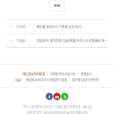
목록
이전글
펠리클 광검사기 구축용 CCD 센서
다음글
2025년도 양자전환 기술(제품) 비즈니스모델(BM) 개발 연구용역
개인정보처리방침
이메일무단수집거부
경영공시
Q&A
영상정보처리기기 운영관리 방침
업무별 담당자 연락처
페이
유튜
블로
주소 : 대전광역시 유성구 가정로 267 (우편번호 : 34113)
스북
브
그
대표 연락처 : Tel 042-868-5114 Fax 042-868-5252