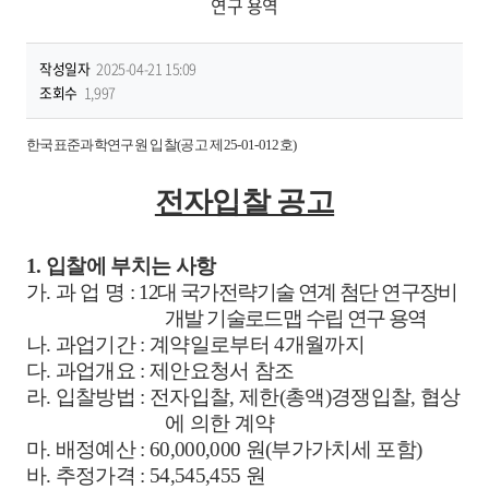
연구 용역
작성일자
2025-04-21 15:09
조회수
1,997
한국표준과학연구원 입찰
(
공고 제
25-01-012
호
)
전자입찰 공고
1.
입찰에 부치는 사항
가
.
과 업 명
:
12
대 국가전략기술 연계 첨단 연구장비
개발 기술로드맵 수립 연구 용역
나
.
과업기간
:
계약일로부터
4
개월까지
다
.
과업개요
:
제안요청서 참조
라
.
입찰방법
:
전자입찰
,
제한
(
총액
)
경쟁입찰
,
협상
에 의한 계약
마
.
배정예산
: 60,000,000
원
(
부가가치세 포함
)
바
.
추정가격
:
54,545,455
원