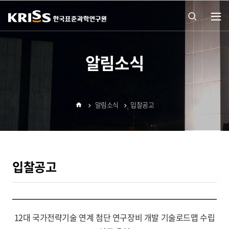
열기
통합
알림소식
검색
알림소식
입찰공고
열기
홈
입찰공고
12대 국가전략기술 연계 첨단 연구장비 개발 기술로드맵 수립