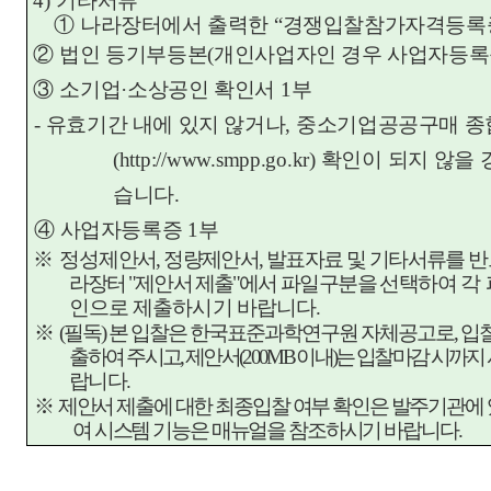
4)
기타서류
①
나라장터에서 출력한
“
경쟁입찰참가자격등록
②
법인 등기부등본
(
개인사업자인 경우 사업자등록
③
소기업
·
소상공인 확인서
1
부
-
유효기간 내에 있지 않거나
,
중소기업공공구매 종
(http://www.smpp.go.kr)
확인이 되지 않을 
습니다
.
④
사업자등록증
1
부
※
정성
제안서
,
정량제안서
,
발표자료 및 기타서류를 
라장터
"
제안서 제출
"
에서
파일구분을 선택하여
각
인으로 제출하시기 바랍니다
.
※
(
필독
)
본 입찰은 한국표준과학연구원 자체공고로
,
입
출하여
주시고
,
제안서
(200MB
이내
)
는 입찰마감 시까지
랍니다
.
※
제안서 제출에 대한 최종입찰 여부 확인은 발주기관에
여 시스템 기능은 매뉴얼을 참조하시기 바랍니다
.