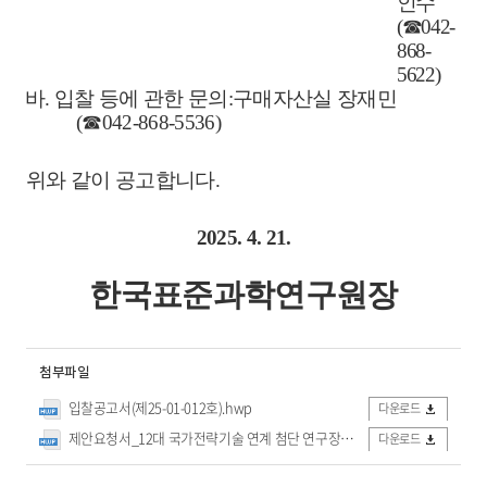
인수
(
☎
042-
868-
5622)
바
.
입찰 등에 관한 문의
:
구매자산실 장재민
(
☎
042-868-5536)
위와 같이 공고합니다
.
2025. 4. 21.
한국표준과학연구원장
첨부파일
입찰공고서(제25-01-012호).hwp
다운로드
제안요청서_12대 국가전략기술 연계 첨단 연구장비 개발 기술로드맵 수립 연구 용역.hwp
다운로드