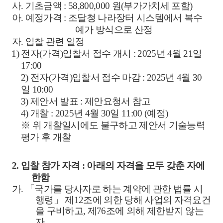
사
.
기초금액
:
58,800,000
원
(
부가가치세 포함
)
아
.
예정가격
:
조달청 나라장터 시스템에서 복수
예가 방식으로 산정
자
.
입찰 관련 일정
1)
전자
(
가격
)
입찰서 접수 개시
: 2025
년
4
월
21
일
17:00
2)
전자
(
가격
)
입찰서 접수 마감
: 2025
년
4
월
30
일
10:00
3)
제안서 발표
:
제안요청서 참고
4)
개찰
: 2025
년
4
월
30
일
11:00 (
예정
)
※
위 개찰일시에도 불구하고 제안서 기술능력
평가 후 개찰
2.
입찰 참가 자격
:
아래의 자격을 모두 갖춘 자에
한함
가
.
「
국가를 당사자로 하는 계약에 관한 법률 시
행령
」
제
12
조에 의한 당해 사업의 자격요건
을 구비하고
,
제
76
조에 의해 제한받지 않는
자