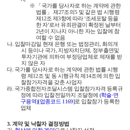
※ 「
국가를 당사자로 하는 계약에 관한
법률
」
제
27
조의
5
및 같은 법 시행령
제
12
조 제
3
항에 따라
‘
조세포탈 등을
한 자
’
로서 유죄판결이 확정된 날부터
2
년이 지나지 아니한 자는 입찰에 참
여할 수 없음
나
.
입찰마감일 현재 은행 또는 법정관리
,
화의개
시 등이나 국가
,
지방자치단체
,
정부출연
및
투자기관에 의하여 부정당업체로 제재를 받
지 않은 자
다
.
국가를 당사자로 하는 계약에 관한 법률 시행
령 제
12
조 및 동 시행규칙 제
14
조에 의한 입
찰참가자격을 갖춘 사업자
라
.
국가종합전자조달시스템 입찰참가자격 등록규
정에 따라 입찰전일까지 조달청에
(
학술
·
연
구용역
)[
업종코드
1169]
로 입찰참가 등록한
업체
3.
계약 및 낙찰자 결정방법