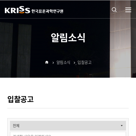
열기
통합
알림소식
검색
알림소식
입찰공고
열기
홈
입찰공고
입
찰