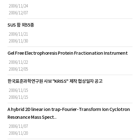
일,
2006/11/24
입
2006/12/07
찰
일
SUS 함 외55종
로
2006/11/21
구
2006/11/30
성
Gel Free Electrophoresis Protein Fractionation Instrument
2006/11/22
2006/12/05
한국표준과학연구원 사보 "KRISS" 제작 협상일자 공고
2006/11/15
2006/11/15
A hybrid 2D linear ion trap-Fourier-Transform Ion Cyclotron
Resonance Mass Spect..
2006/11/07
2006/11/20