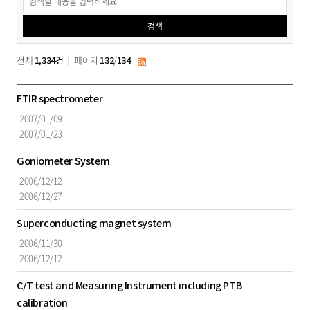
공
검색
고
검
전체
페이지
/
1,334건
132
134
RSS
색
입
FTIR spectrometer
찰
2007/01/09
공
2007/01/23
고
목
Goniometer System
록
2006/12/12
-
2006/12/27
공
고
Superconducting magnet system
번
2006/11/30
호,
2006/12/12
제
목,
C/T test and Measuring Instrument including PTB
공
calibration
고