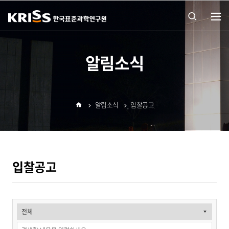
열기
통합
알림소식
검색
알림소식
입찰공고
열기
홈
입찰공고
입
찰