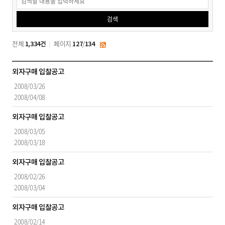
공
검색
고
검
전체
페이지
/
1,334건
127
134
RSS
색
입
외자구매 입찰공고
찰
2008/03/26
공
2008/04/08
고
목
외자구매 입찰공고
록
2008/03/05
-
2008/03/18
공
고
외자구매 입찰공고
번
2008/02/26
호,
2008/03/04
제
목,
외자구매 입찰공고
공
고
2008/02/14