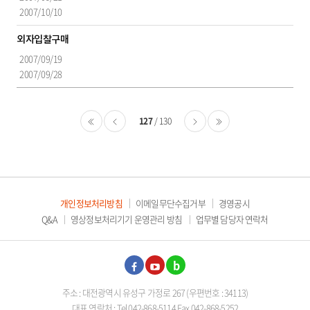
2007/10/10
외자입찰구매
2007/09/19
2007/09/28
127
130
처음
이전
다음
마지막
개인정보처리방침
이메일무단수집거부
경영공시
Q&A
영상정보처리기기 운영관리 방침
업무별 담당자 연락처
페이
유튜
블로
주소 : 대전광역시 유성구 가정로 267 (우편번호 : 34113)
스북
브
그
대표 연락처 : Tel 042-868-5114 Fax 042-868-5252