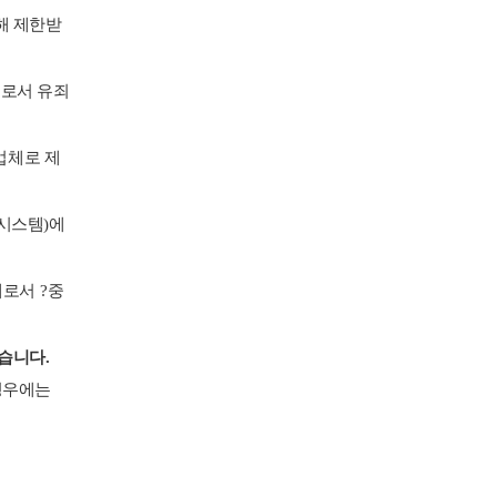
해 제한받
’
로서 유죄
업체로 제
시스템
)
에
체로서
?
중
없습니다
.
경우에는