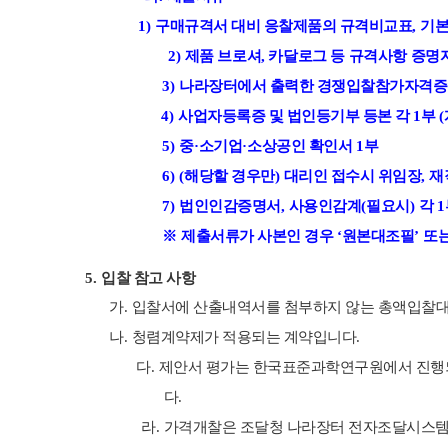
1)
구매규격서 대비 응찰제품의 규격비교표
,
기
2)
제품
브로셔
,
카달로그 등 규격사항 증명
3)
나라장터에서 출력한 경쟁입찰참가자격
4)
사업자등록증 및 법인등기부 등본 각
1
부
(
5)
중
·
소기업
·
소상공인 확인서
1
부
6) (
해당할 경우만
)
대리인 접수시 위임장
,
재
7)
법인인감증명서
,
사용인감계
(
필요시
)
각
1
※
제출서류가 사본인 경우
‘
원본대조필
’
또
5.
입찰 참고 사항
가
.
입찰서에 산출내역서를 첨부하지 않는 총액입찰
나
.
청렴계약제가 적용되는 계약입니다
.
다
.
제안서 평가는 한국표준과학연구원에서 진행
다
.
라
.
가격개찰은 조달청 나라장터 전자조달시스