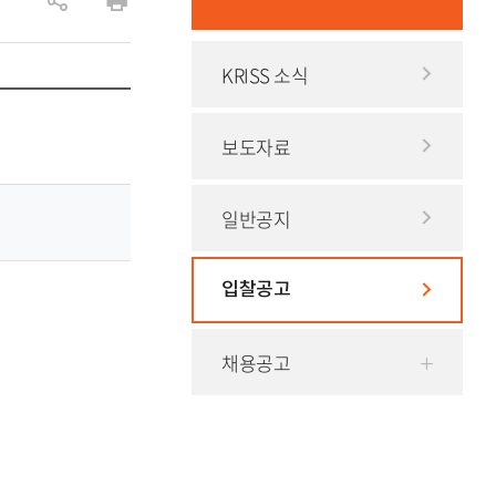
공
인
유
쇄
KRISS 소식
하
기
보도자료
일반공지
입찰공고
채용공고