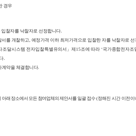
한 경우
가 입찰자를 낙찰자로 선정합니다
.
찰서를 개찰하고
,
예정가격 이하 최저가격으로 입찰한 자를 낙찰자로 선
자조달시스템 전자입찰특별유의서
」
제
15
조에 따라
‘
국가종합전자조
다
.
자계약을 체결합니다
.
 아래 장소에서 모든 참여업체의 제안서를
일괄 접수
(
정해진 시간 이전이