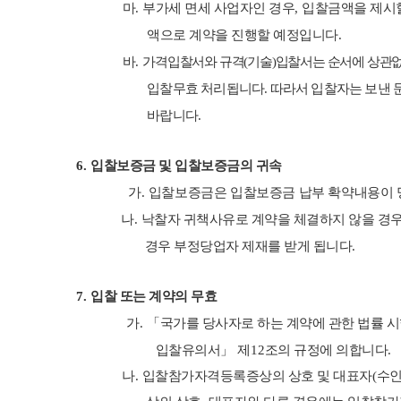
마
.
부가세 면세 사업자인 경우
,
입찰금액을 제시
액으로 계약을 진행할 예정입니다
.
바
.
가격입찰서와 규격
(
기술
)
입찰서는 순서에 상관
입찰무효 처리됩니다
.
따라서 입찰자는 보낸 
바랍니다
.
6.
입찰보증금 및 입찰보증금의 귀속
가
.
입찰보증금은 입찰보증금 납부 확약내용이 
나
.
낙찰자 귀책사유로 계약을 체결하지 않을 경
경우 부정당업자 제재를 받게 됩니다
.
7.
입찰 또는 계약의 무효
가
.
「
국가를 당사자로 하는 계약에 관한 법률 
입찰유의서
」
제
12
조의 규정에 의합니다
.
나
.
입찰참가자격등록증상의 상호 및 대표자
(
수인