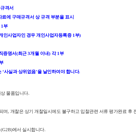
본규격서
자료에 구매규격서 상 규격 부분을 표시
증
1
부
개인사업자인 경우 개인사업자등록증
1
부
)
직증명서
(
최근
3
개월 이내
)
각
1
부
부
는
‘
사실과 상위없음
’
을 날인하여야 합니다
.
대상 물품입니다
.
되며
,
개찰은 상기 개찰일시에도 불구하고 입찰관련 서류 평가완료 후
템
(G2B)
에서 실시합니다
.