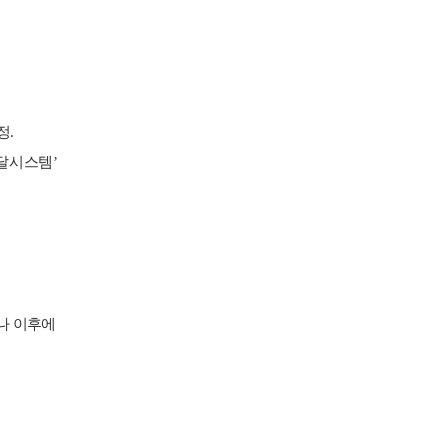
정
.
달시스템
’
나 이후에