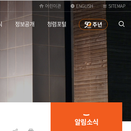
어린이관
ENGLISH
SITEMAP
식
정보공개
청렴포털
50
주년
통합검
색 열
알림소식