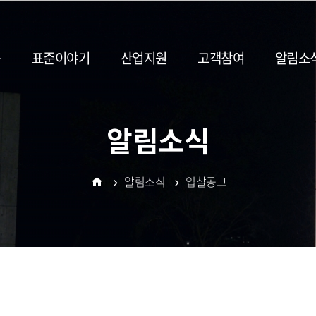
동
표준이야기
산업지원
고객참여
알림소
알림소식
알림소식
입찰공고
홈