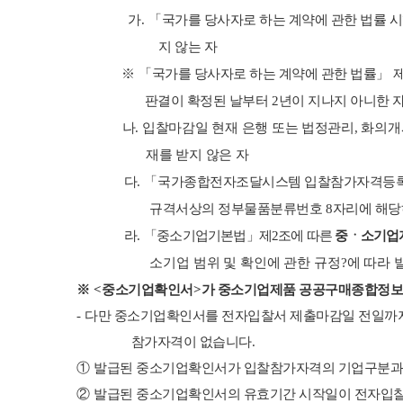
가
.
「
국가를 당사자로 하는 계약에 관한 법률 
지 않는 자
※ 「
국가를 당사자로 하는 계약에 관한 법률
」
판결이 확정된 날부터
2
년이 지나지 아니한 
나
.
입찰마감일 현재 은행 또는 법정관리
,
화의개
재를 받지 않은 자
다
.
「
국가종합전자조달시스템 입찰참가자격등
규격서상의 정부물품분류번호
8
자리에 해당
라
.
「
중소기업기본법
」
제
2
조에 따른
중ㆍ소기업
소기업 범위 및 확인에 관한 규정
?
에 따라
※
<
중소기업확인서
>
가 중소기업제품 공공구매종합정
-
다만 중소기업확인서를 전자입찰서 제출마감일 전일까
참가자격이 없습니다
.
①
발급된 중소기업확인서가 입찰참가자격의 기업구분과
②
발급된 중소기업확인서의 유효기간 시작일이 전자입찰