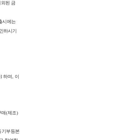
제외된 금
제출시에는
확인하시기
야 하며
,
이
구매
(
제조
)
등기부등본