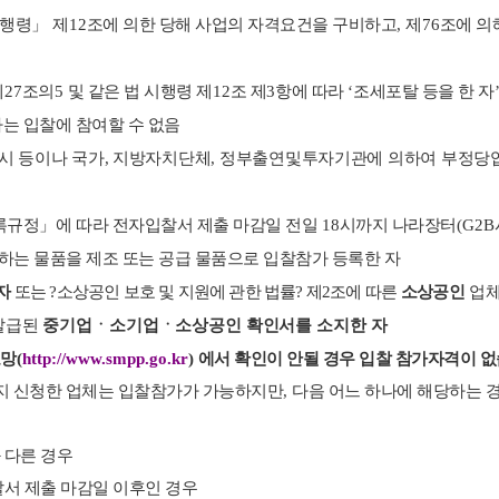
시행령
」
제
12
조에 의한 당해 사업의 자격요건을 구비하고
,
제
76
조에 의
제
27
조의
5
및 같은 법 시행령 제
12
조 제
3
항에 따라
‘
조세포탈 등을 한 자
자는 입찰에 참여할 수 없음
시 등이나 국가
,
지방자치단체
,
정부출연
및
투자기관에 의하여 부정당
록규정
」
에 따라 전자입찰서 제출 마감일 전일
18
시까지 나라장터
(G2B
하는 물품을 제조 또는 공급 물품으로 입찰참가 등록한 자
자
또는
?
소상공인 보호 및 지원에 관한 법률
?
제
2
조에 따른
소상공인
업
 발급된
중기업ㆍ소기업ㆍ소상공인 확인서를 소지한 자
보망
(
http://www.smpp.go.kr
)
에서 확인이 안될 경우 입찰 참가자격이 
지 신청한 업체는 입찰참가가 가능하지만
,
다음 어느 하나에 해당하는 
 다른 경우
서 제출 마감일 이후인 경우