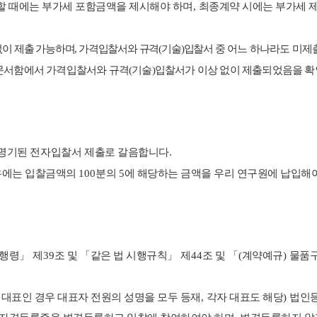
할 때에는 부가세 포함금액을 제시해야 하며
,
최종계약 시에는 부가세 
없이 제출 가능하며
,
가격입찰서와 규격
(
기술
)
입찰서
중 어느 하나라도 미
문서함에서 가격입찰서와 규격
(
기술
)
입찰서가 이상 없이 제출되었음을 
명기된 전자입찰서 제출로
갈음합니다
.
우에는 입찰금액의
100
분의
5
에 해당하는 금액을 우리 연구원에 납입해
시행령
」
제
39
조 및
「
같은 법 시행규칙
」
제
44
조 및
「
(
계약예규
)
물품
대표인 경우 대표자 전원의 성명을 모두 등재
,
각자 대표도 해당
)
법인