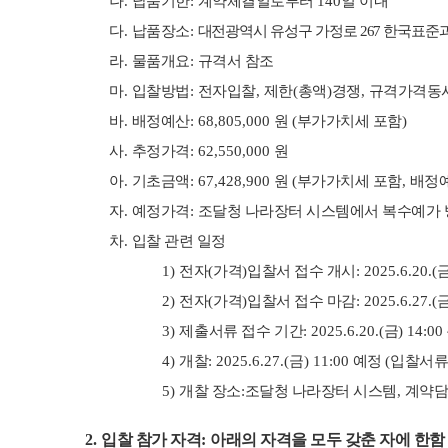
나
.
납품기한
:
계약체결일로부터
140
일 이내
다
.
납품장소
:
대전광역시 유성구 가정로
267
한국표준과
라
.
물품개요
:
규격서 참조
마
.
입찰방법
:
전자입찰
,
제한
(
총액
)
경쟁
,
규격가격동
바
.
배정예산
: 68,805,000
원
(
부가가치세 포함
)
사
.
추정가격
: 62,550,000
원
아
.
기초금액
: 67,428,900
원
(
부가가치세 포함
,
배정
자
.
예정가격
:
조달청 나라장터 시스템에서 복수예가 
차
.
입찰 관련 일정
1)
전자
(
가격
)
입찰서 접수 개시
: 2025.6.20.(
2)
전자
(
가격
)
입찰서 접수 마감
: 2025.6.27.(
3)
제출서류 접수 기간
:
2025.6.20.(
금
) 14:00
4)
개찰
: 2025.6.27.(
금
) 11:00
예정
(
입찰서류
5)
개찰 장소
:
조달청 나라장터 시스템
,
계약
2.
입찰 참가 자격
:
아래의 자격을 모두 갖춘 자에 한함