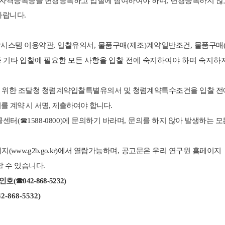
가자격등록증을 변경등록하고 입찰에 참여하여야 하며
,
변경등록하지 않
바랍니다
.
찰시스템 이용약관
,
입찰유의서
,
물품구매
(
제조
)
계약일반조건
,
물품구매
 기타 입찰에 필요한 모든 사항을
입찰 전에 숙지하여야 하며 숙지하지
 위한 조달청 청렴
계약입찰특별유의서 및 청렴계약특수조건을 입찰 전
를 계약 시 서명
,
제출하여야 합니다
.
콜센터
(
☎
1588-0800)
에
문의하기 바라며
,
문의를 하지 않아 발생하는 모
이지
(www.g2b.go.kr)
에서
열람가능하며
,
공고문은 우리 연구원 홈페이지
할 수 있습니다
.
배인호
(
☎
042-868-5232)
42-868-5532)