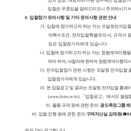
상의 상호
,
대표자와 다른 경우에는 입찰참
입찰은 무효임을 알려드리오니 주의하시기 
8.
입찰참가 유의사항 및 기타 문의사항 관련 안내
가
.
입찰에 참가하고자 하는 자는 조달청전자입
약특수조건
,
전자입찰특별유의서
,
규격서
등
임은 입찰참가자에게 있습니다
.
나
.
입찰에 참가하고자 하는 자는 청렴계약이행을
여야 하며
,
낙찰자에 한하여 청렴계약이행각서
다
.
전자입찰참가 관련 사항은 조달청 전자입찰 
입찰참가자에게 있습니다
.
라
.
본 입찰공고 및 결과는 조달청 전자입찰 홈페
(www.kriss.re.kr)
「
입찰공고
」
에서도 열람
마
.
물품 규격 등에 관한 문의
:
광도측정그룹 
바
.
입찰 진행 등에 관한 문의
:
구매자산실 김재원
(
☎
0
위와 같이 공고합니다
.