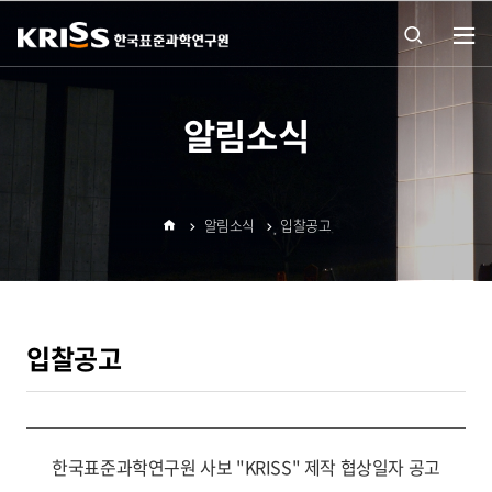
열기
통합
알림소식
검색
알림소식
입찰공고
열기
홈
입찰공고
한국표준과학연구원 사보 "KRISS" 제작 협상일자 공고