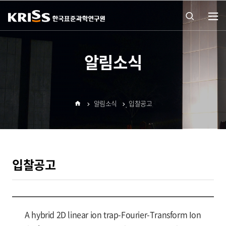
열기
통합
알림소식
검색
알림소식
입찰공고
열기
홈
입찰공고
A hybrid 2D linear ion trap-Fourier-Transform Ion