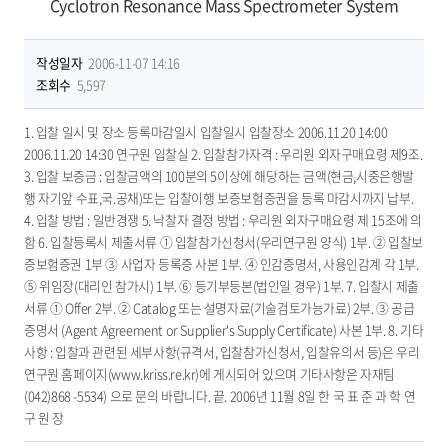
Cyclotron Resonance Mass Spectrometer System
작성일자
2006-11-07 14:16
조회수
5,597
1. 입찰 일시 및 장소 등록마감일시 입찰일시 입찰장소 2006.11.20 14:00
2006.11.20 14:30 연구원 입찰실 2. 입찰참가자격 : 우리원 외자구매요령 제9조.
3. 입찰 보증금 : 입찰금액의 100분의 5이상에 해당하는 금액(현금,시중은행발
행 자기앞 수표,국.공채)또는 입찰이행 보증보험증권을 등록 마감시까지 납부.
4. 입찰 방법 : 일반경쟁 5. 낙찰자 결정 방법 : 우리원 외자구매요령 제 15조에 의
함 6. 입찰등록시 제출서류 ① 입찰참가신청서(우리연구원 양식) 1부. ② 입찰보
증보험증권 1부 ③ 사업자 등록증 사본 1부. ④ 인감증명서, 사용인감계 각 1부.
⑤ 위임장(대리인 참가시) 1부. ⑥ 등기부등본(법인일 경우) 1부. 7. 입찰시 제출
서류 ① Offer 2부. ② Catalog 또는 설명자료(기술검토가능가료) 2부. ③ 공급
증명서 (Agent Agreement or Supplier's Supply Certificate) 사본 1부. 8. 기타
사항 : 입찰과 관련된 세부사항(규격서, 입찰참가신청서, 입찰유의서 등)은 우리
연구원 홈페이지(www.kriss.re.kr)에 게시되어 있으며 기타사항은 자재팀
(042)868 -5534) 으로 문의 바랍니다. 끝. 2006년 11월 8일 한 국 표 준 과 학 연
구 원 장