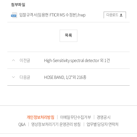
첨부파일
입찰규격서(임용현 FTICR MS 수정본).hwp
다운로드
목록
이전글
High-Sensitivity spectral detector 외 1건
다음글
HOSE BAND, 1/2"외 216종
개인정보처리방침
이메일무단수집거부
경영공시
Q&A
영상정보처리기기 운영관리 방침
업무별 담당자 연락처