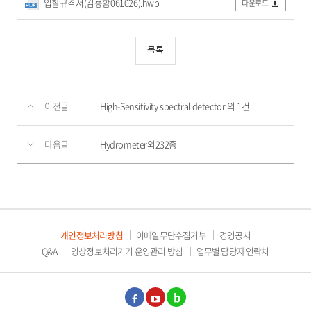
입찰규격서(김용함061026).hwp
다운로드
목록
이전글
High-Sensitivity spectral detector 외 1건
다음글
Hydrometer외232종
개인정보처리방침
이메일무단수집거부
경영공시
Q&A
영상정보처리기기 운영관리 방침
업무별 담당자 연락처