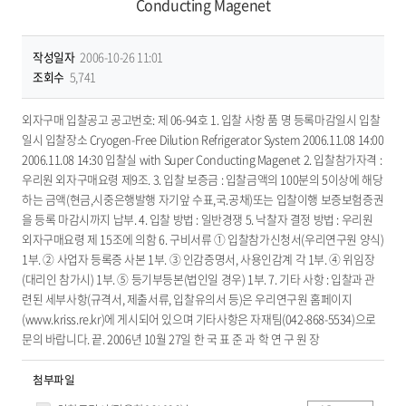
Conducting Magenet
작성일자
2006-10-26 11:01
조회수
5,741
외자구매 입찰공고 공고번호: 제 06-94호 1. 입찰 사항 품 명 등록마감일시 입찰
일시 입찰장소 Cryogen-Free Dilution Refrigerator System 2006.11.08 14:00
2006.11.08 14:30 입찰실 with Super Conducting Magenet 2. 입찰참가자격 :
우리원 외자구매요령 제9조. 3. 입찰 보증금 : 입찰금액의 100분의 5이상에 해당
하는 금액(현금,시중은행발행 자기앞 수표,국.공채)또는 입찰이행 보증보험증권
을 등록 마감시까지 납부. 4. 입찰 방법 : 일반경쟁 5. 낙찰자 결정 방법 : 우리원
외자구매요령 제 15조에 의함 6. 구비서류 ① 입찰참가신청서(우리연구원 양식)
1부. ② 사업자 등록증 사본 1부. ③ 인감증명서, 사용인감계 각 1부. ④ 위임장
(대리인 참가시) 1부. ⑤ 등기부등본(법인일 경우) 1부. 7. 기타 사항 : 입찰과 관
련된 세부사항(규격서, 제출서류, 입찰유의서 등)은 우리연구원 홈페이지
(www.kriss.re.kr)에 게시되어 있으며 기타사항은 자재팀(042-868-5534)으로
문의 바랍니다. 끝. 2006년 10월 27일 한 국 표 준 과 학 연 구 원 장
첨부파일