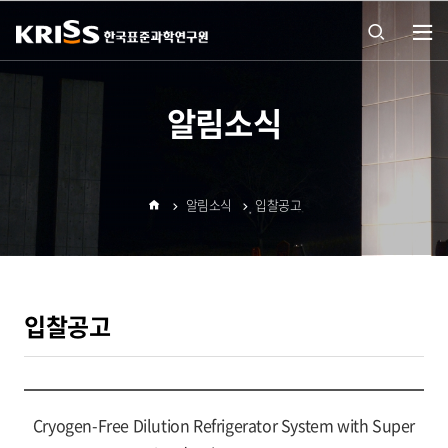
열기
통합
알림소식
검색
알림소식
입찰공고
열기
홈
입찰공고
Cryogen-Free Dilution Refrigerator System with Super