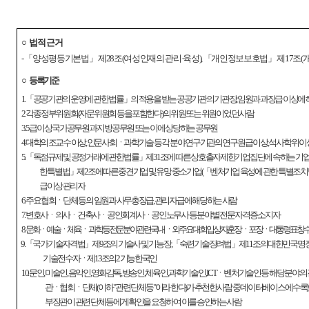
○
법적근거
-
「
양성평등기본법
」
제
28
조
(
여성인재의 관리
·
육성
),
「
개인정보보호법
」
제
17
조
(
○
등록기준
1.
「
공공기관의 운영에 관한 법률
」
의 적용을 받는 공공기관의 기관장
,
임원과 과장급 이상에 
2.
각종 정부위원회
(
자문위원회 등을 포함한다
)
의 위원 또는 위원이었던 사람
3. 5
급 이상 국가공무원과 지방공무원 또는 이에 상당하는 공무원
4.
대학의 조교수 이상
,
인문사회ㆍ과학기술 등 각 분야 연구기관의 연구원급 이상
,
석사 학위 이
5.
「
독점규제 및 공정거래에 관한 법률
」
제
31
조에 따른 상호출자제한기업집단에 속하는 기업
한 특별법
」
제
2
조에 따른 중견기업 및 유망 중소기업
(
「
벤처기업 육성에 관한 특별조치
급 이상 관리자
6.
주요 협회ㆍ단체 등의 임원과 사무총장급
,
관리자급에 해당하는 사람
7.
변호사ㆍ의사ㆍ건축사ㆍ공인회계사ㆍ공인노무사 등 분야별 전문 자격증 소지자
8.
문화ㆍ예술ㆍ체육ㆍ과학 등 전문분야 관련 국내ㆍ외 주요대회 입상자
훈장ㆍ포장ㆍ대통령 표창 
9.
「
국가기술자격법
」
제
9
조의 기술사 및 기능장
,
「
숙련기술장려법
」
제
11
조의 대한민국명
기술전수자ㆍ제
13
조의
2
기능한국인
10.
문인
,
미술인
,
음악인
,
영화감독
,
방송인
,
체육인
,
과학기술인
, ICT
ㆍ벤처기술인 등 해당 분야의
관ㆍ협회ㆍ단체
(
이하
"
관련 단체 등
"
이라 한다
)
가 추천한 사람 중 데이터베이스에 수록
부장관이 관련 단체 등에게 확인을 요청하여 이를 승인하는 사람