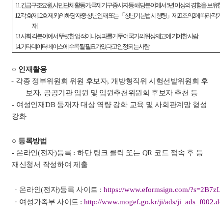
11.
긴급구조요원
,
시민단체 활동가
,
국제기구 종사자 등 해당 분야에서
5
년 이상의 경험을 보유
12.
각 호
(
제
12
호 제외
)
의 해당자 중 청년인재 또는
「
청년기본법 시행령
」
제
20
조의
2
에 따라 각
재
13.
사회 각 분야에서 뚜렷한 업적이나 성과를 거두어 국가의 위상제고에 기여한 사람
14.
기타 데이터베이스에 수록될 필요가 있다고 인정되는 사람
○
인재
활용
-
각종 정부위원회 위원 후보자
,
개방형직위 시험선발위원회 후
보자
,
공공기관 임원 및 임원추천위원회 후보자 추천 등
-
여성인재
DB
등재자 대상 역량 강화 교육 및
사회관계망 형성
강화
○
등록방법
-
온라인
(
전자
)
등록
:
하단 링크 클릭 또는
QR
코드 접속 후 등
재신청서 작성하여 제출
·
온라인
(
전자
)
등록 사이트
:
https://www.eformsign.com/?s=2B7z
·
여성가족부 사이트
:
http://www.mogef.go.kr/ji/ads/ji_ads_f002.