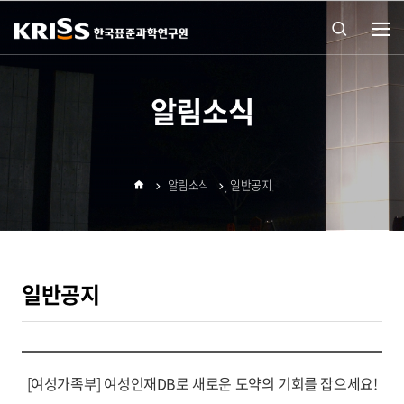
열기
통합
알림소식
검색
알림소식
일반공지
열기
홈
일반공지
[여성가족부] 여성인재DB로 새로운 도약의 기회를 잡으세요!