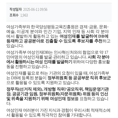
작성일자
2025-06-11 09:56
조회수
1,963
여성가족부와 한국양성평등교육진흥원은
경제
·
금융
,
문화
·
예술
,
이공계 분야와 민간 기업
,
지역 인재 등 사회 각 분야
에서 활발하게 활동하고 있는
여성인재를 발굴하여
DB
에
등재하고 공공분야로 진출할 수 있도록 후보자를 추천
하고
있습니다
.
여성가족부 여성인재
DB
는 인사혁신처와의 협업으로 약
17
만여명의 여성인재를 발굴
·
관리하고 있습니다
.
사회 각
분야
에서 활동하시는
여성 인재를
발굴하기
위하여 다양한 홍보활
동을 진행하고 있습니다
.
.
여성인재를 필요로 하는 기관의 요청이 있을 때
,
여성가족부
는
DB
에 등록된 분들이
정부위원회 등 공공부문 직위 후보군
으로 활용될 수 있도록 지원하고 있습니다
.
정무직
(
선거직 제외
),
개방형 직위
?
공모직위
,
책임운영기관
장
,
공공기관 임원
,
정부위원회
(
자
문위원회
)
위원 등의 인선
및 위촉을 지원하기 위해 여성인재 정보
를 요청하고 있습니
다
.
여성인재 여러분이 가진 지식과 경험이 우리사회 적재적소에
서 활용될 수 있도록 적극적인
참여를 기대합니다
.