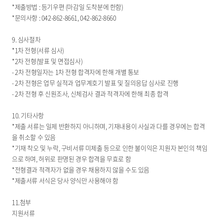
*제출방법 : 등기우편 (마감일 도착분에 한함)
*문의사항 : 042-862-8661, 042-862-8660
9. 심사절차
*1차 전형(서류 심사)
*2차 전형(발표 및 면접심사)
- 2차 전형일자는 1차 전형 합격자에 한해 개별 통보
- 2차 전형은 업무 실적과 업무계호기 발표 및 질의응답 심사로 진행
- 2차 전형 후 신원조사, 신체검사 결과 적격자에 한해 최종 합격
10. 기타사항
*제출 서류는 일제 반환하지 아니하며, 기재내용이 사실과 다를 경우에는 합격
을 취소할 수 있음
*기재 착오 및 누락, 구비서류 미제출 등으로 인한 불이익은 지원자 본인의 책임
으로 하며, 허위로 판명된 경우 합격을 무효로 함
*전형결과 적격자가 없을 경우 채용하지 않을 수도 있음
*제출서류 서식은 당사 양식만 사용해야 함
11.첨부
지원서류