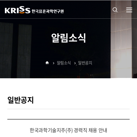
열기
통합
알림소식
검색
알림소식
일반공지
열기
홈
일반공지
한국과학기술지주(주) 경력직 채용 안내