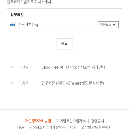
한국과학기술지주 회사소개서
첨부파일
지원서류.hwp
다운로드
목록
이전글
STEPI 제444회 과학기술정책포럼 개최 안내
다음글
연구현장 설문조사(Tenure제도 활성화 등)
개인정보처리방침
이메일무단수집거부
경영공시
Q&A
영상정보처리기기 운영관리 방침
업무별 담당자 연락처