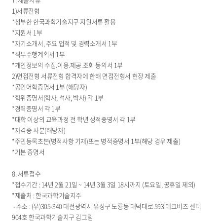
1)서류전형
*첨부한 한국과학기술지구 지원서류 활용
*지원서 1부
*자기소개서, 주요 업적 및 경력소개서 1부
*직무수행계획서 1부
*개인정보의 수집.이용.제공.조회 동의서 1부
2)면접전형 서류전형 합격자에 한해 면접전형서 현장 제출
*공인어학증명서 1부 (해당자)
*학위증명서(학사, 석사, 박사) 각 1부
*경력증명서 각 1부
*대학 이상의 교육과정 전 학년 성적증명서 각 1부
*자격증 사분(해당자)
*주민등록초본(병적사항 기재)또는 병적증명서 1부(해당 경우 제출)
*기본 증명서
8. 서류접수
*접수기간 : 14년 2월 21일 ~ 14년 3월 3일 18시까지 (토요일, 공휴일 제외)
*제출처 : 한국과학기술지주
- 주소 : (우)305-340 대전광역시 유성구 도룡동 대덕대로 593 테크비즈 센터
904호 한국과학기술지구 김그림