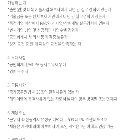
해당하는 자
*출연(연)및 대학 기술사업화부서에서 다년 간 실무 경력이 있는자
*기술금융 또는 벤처투자 기관에서 다년 간 실무경력이 있는자
*중격기업 이상에서 R&D와 신사업/상버개발 실무경력이 있는자
*벤처기업 창업 및 성공적인 사업수행 경험자
*공인회계사, 변리사 등 자격증 보유자
*상기 요건 중 한 개 이상의 요건을 만족하는 자
4. 우대사항
*공인회계사/AICPA 동시보유자 우대
*영어 우수자
5. 공통사항
*국가공무원법 제 33조의 결격사유가 없는 자
*해외여행에 결격사유가 없는 자로서 남자의 경우 병역필 또는 면제자
6. 채용조건
*근무지 :대전광역시 유성구 대덕대로 593 테크비즈센터 904호
*채용은 계약에 의해 이루어지며, 초임 계약은 2년 이내로 연장 가능
7. 제출서류